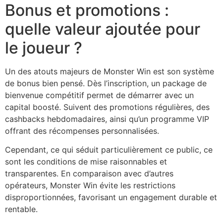
Bonus et promotions :
quelle valeur ajoutée pour
le joueur ?
Un des atouts majeurs de Monster Win est son système
de bonus bien pensé. Dès l’inscription, un package de
bienvenue compétitif permet de démarrer avec un
capital boosté. Suivent des promotions régulières, des
cashbacks hebdomadaires, ainsi qu’un programme VIP
offrant des récompenses personnalisées.
Cependant, ce qui séduit particulièrement ce public, ce
sont les conditions de mise raisonnables et
transparentes. En comparaison avec d’autres
opérateurs, Monster Win évite les restrictions
disproportionnées, favorisant un engagement durable et
rentable.