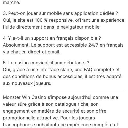
marché.
3. Peut-on jouer sur mobile sans application dédiée ?
Oui, le site est 100 % responsive, offrant une expérience
fluide directement dans le navigateur mobile.
4. Y a-t-il un support en français disponible ?
Absolument. Le support est accessible 24/7 en français
via chat en direct et email.
5. Le casino convient-il aux débutants ?
Oui, grâce à une interface claire, une FAQ complète et
des conditions de bonus accessibles, il est très adapté
aux nouveaux joueurs.
Monster Win Casino s’impose aujourd’hui comme une
valeur sûre grâce à son catalogue riche, son
engagement en matière de sécurité et son offre
promotionnelle attractive. Pour les joueurs
francophones souhaitant une expérience complète et