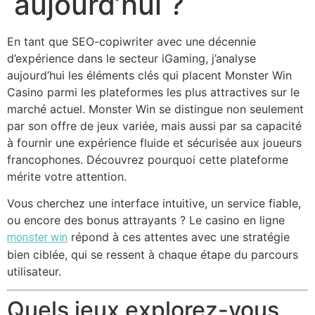
aujourd’hui ?
En tant que SEO-copiwriter avec une décennie
d’expérience dans le secteur iGaming, j’analyse
aujourd’hui les éléments clés qui placent Monster Win
Casino parmi les plateformes les plus attractives sur le
marché actuel. Monster Win se distingue non seulement
par son offre de jeux variée, mais aussi par sa capacité
à fournir une expérience fluide et sécurisée aux joueurs
francophones. Découvrez pourquoi cette plateforme
mérite votre attention.
Vous cherchez une interface intuitive, un service fiable,
ou encore des bonus attrayants ? Le casino en ligne
répond à ces attentes avec une stratégie
monster win
bien ciblée, qui se ressent à chaque étape du parcours
utilisateur.
Quels jeux explorez-vous