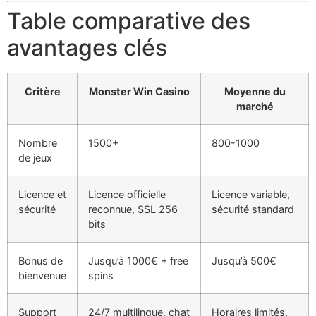
Table comparative des
avantages clés
Critère
Monster Win Casino
Moyenne du
marché
Nombre
1500+
800-1000
de jeux
Licence et
Licence officielle
Licence variable,
sécurité
reconnue, SSL 256
sécurité standard
bits
Bonus de
Jusqu’à 1000€ + free
Jusqu’à 500€
bienvenue
spins
Support
24/7 multilingue, chat
Horaires limités,