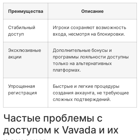
Преимущества
Описание
Стабильный
Игроки сохраняют возможность
доступ
входа, несмотря на блокировки.
Эксклюзивные
Дополнительные бонусы и
акции
программы лояльности доступны
только на альтернативных
платформах.
Упрощенная
Быстрые и легкие процедуры
регистрация
создания аккаунта, не требующие
сложных подтверждений.
Частые проблемы с
доступом к Vavada и их