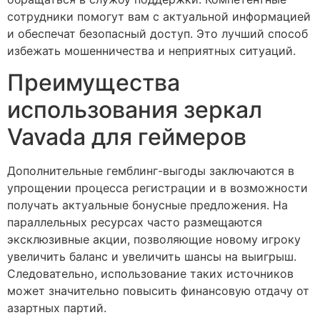
сотрудники помогут вам с актуальной информацией
и обеспечат безопасный доступ. Это лучший способ
избежать мошенничества и неприятных ситуаций.
Преимущества
использования зеркал
Vavada для геймеров
Дополнительные гемблинг-выгоды заключаются в
упрощении процесса регистрации и в возможности
получать актуальные бонусные предложения. На
параллельных ресурсах часто размещаются
эксклюзивные акции, позволяющие новому игроку
увеличить баланс и увеличить шансы на выигрыш.
Следовательно, использование таких источников
может значительно повысить финансовую отдачу от
азартных партий.