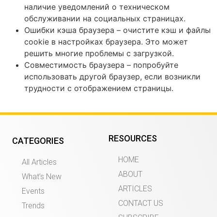
наличие уведомлений о техническом
обслуживании на социальных страницах.
Ошибки кэша браузера – очистите кэш и файлы
cookie в настройках браузера. Это может
решить многие проблемы с загрузкой.
Совместимость браузера – попробуйте
использовать другой браузер, если возникли
трудности с отображением страницы.
RESOURCES
CATEGORIES
HOME
All Articles
ABOUT
What’s New
ARTICLES
Events
CONTACT US
Trends