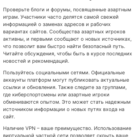
Проверьте блоги и форумы, посвященные азартным
играм. Участники часто делятся самой свежей
информацией о заменах адресов и рабочих
вариантах сайтов. Сообщества азартных игроков
активны, и первыми сообщают о новых источниках,
что позволит вам быстро найти безопасный путь.
Читайте обсуждения, чтобы быть в курсе последних
новостей и рекомендаций.
Пользуйтесь социальными сетями. Официальные
аккаунты платформ могут публиковать актуальные
ссылки и обновления. Также следите за группами,
где киберспортсмены или азартные игроки
обмениваются опытом. Это может стать надежным
источником информации о новых путях входа на
сайт.
Наличие VPN – ваше преимущество. Использование
виртуальной частной сети позволяет скрыть ваше