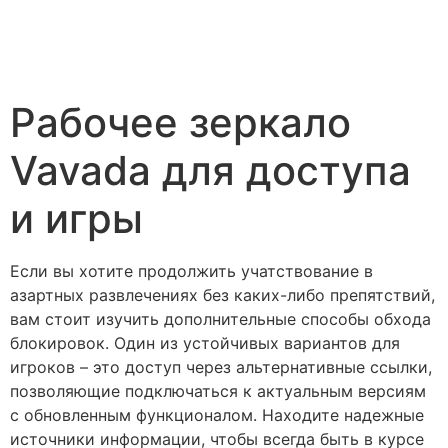
Рабочее зеркало
Vavada для доступа
и игры
Если вы хотите продолжить учатствование в
азартных развлечениях без каких-либо препятствий,
вам стоит изучить дополнительные способы обхода
блокировок. Один из устойчивых вариантов для
игроков – это доступ через альтернативные ссылки,
позволяющие подключаться к актуальным версиям
с обновленным функционалом. Находите надежные
источники информации, чтобы всегда быть в курсе