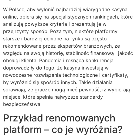
W Polsce, aby wyłonić najbardziej wiarygodne kasyna
online, opiera się na specjalistycznych rankingach, które
analizują powyższe kryteria i prezentują je w
przejrzysty sposób. Poza tym, niektóre platformy
starsze i bardziej cenione na rynku są często
rekomendowane przez ekspertów branżowych, ze
względu na swoją historię, stabilność finansową i jakość
obsługi klienta. Pandemia i rosnąca konkurencja
doprowadziły do tego, że kasyna inwestują w
nowoczesne rozwiązania technologiczne i certyfikaty,
by wyróżnić się spośród innych. Takie działania
sprawiają, że gracze mogą mieć pewność, iż wybierają
miejsce, które spełnia najwyższe standardy
bezpieczeństwa.
Przykład renomowanych
platform – co je wyróżnia?