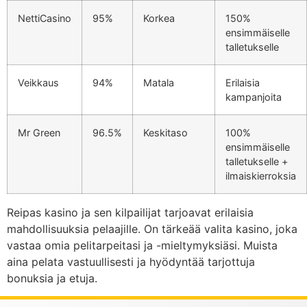
NettiCasino
95%
Korkea
150%
ensimmäiselle
talletukselle
Veikkaus
94%
Matala
Erilaisia
kampanjoita
Mr Green
96.5%
Keskitaso
100%
ensimmäiselle
talletukselle +
ilmaiskierroksia
Reipas kasino ja sen kilpailijat tarjoavat erilaisia
mahdollisuuksia pelaajille. On tärkeää valita kasino, joka
vastaa omia pelitarpeitasi ja -mieltymyksiäsi. Muista
aina pelata vastuullisesti ja hyödyntää tarjottuja
bonuksia ja etuja.