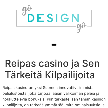
Reipas casino ja Sen
Tärkeitä Kilpailijoita
Reipas kasino on yksi Suomen innovatiivisimmista
pelialustoista, joka tarjoaa laajan valikoiman pelejä ja
houkuttelevia bonuksia. Kun tarkastellaan tämän kasinon
kilpailijoita, on tärkeää ymmärtää, mitä ominaisuuksia ja