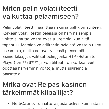
Miten pelin volatiliteetti
vaikuttaa pelaamiseen?
Pelin volatiliteetti määrittää riskin ja palkkion suhteen.
Korkean volatiliteetin peleissä on harvinaisempia
voittoja, mutta voitot ovat suurempia, kun niitä
tapahtuu. Matalan volatiliteetin peleissä voittoja tulee
useammin, mutta ne ovat yleensä pienempiä.
Esimerkiksi, jos valitset pelin, jonka RTP (Return to
Player) on **96%** ja volatiliteetti on korkea, voit
odottaa harvemmin voittoja, mutta suurempia
palkintoja.
Mitkä ovat Reipas kasinon
tärkeimmät kilpailijat?
NettiCasino: Tunnettu laajasta pelivalikoimastaan