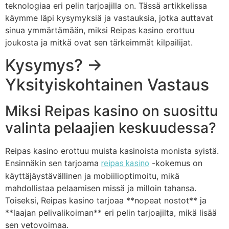
teknologiaa eri pelin tarjoajilla on. Tässä artikkelissa
käymme läpi kysymyksiä ja vastauksia, jotka auttavat
sinua ymmärtämään, miksi Reipas kasino erottuu
joukosta ja mitkä ovat sen tärkeimmät kilpailijat.
Kysymys? ->
Yksityiskohtainen Vastaus
Miksi Reipas kasino on suosittu
valinta pelaajien keskuudessa?
Reipas kasino erottuu muista kasinoista monista syistä.
Ensinnäkin sen tarjoama
-kokemus on
reipas kasino
käyttäjäystävällinen ja mobiilioptimoitu, mikä
mahdollistaa pelaamisen missä ja milloin tahansa.
Toiseksi, Reipas kasino tarjoaa **nopeat nostot** ja
**laajan pelivalikoiman** eri pelin tarjoajilta, mikä lisää
sen vetovoimaa.