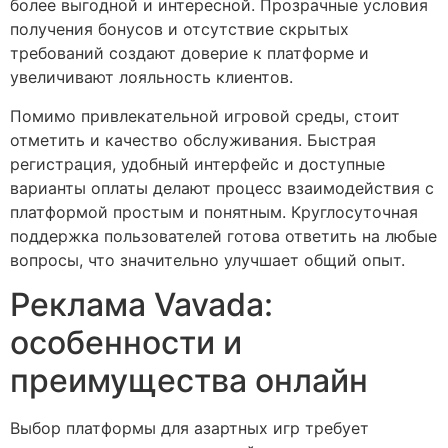
более выгодной и интересной. Прозрачные условия
получения бонусов и отсутствие скрытых
требований создают доверие к платформе и
увеличивают лояльность клиентов.
Помимо привлекательной игровой среды, стоит
отметить и качество обслуживания. Быстрая
регистрация, удобный интерфейс и доступные
варианты оплаты делают процесс взаимодействия с
платформой простым и понятным. Круглосуточная
поддержка пользователей готова ответить на любые
вопросы, что значительно улучшает общий опыт.
Реклама Vavada:
особенности и
преимущества онлайн
Выбор платформы для азартных игр требует