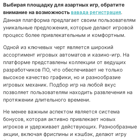
Выбирая площадку для азартных игр, обратите
внимание на возможность
.
вавада регистрация
Данная платформа предлагает своим пользователям
уникальные предложения, которые делают игровой
процесс более привлекательным и комфортным.
Одной из ключевых черт является широкий
ассортимент игровых автоматов и казино-игр. На
платформе представлены коллекции от ведущих
разработчиков ПО, что обеспечивает не только
высокое качество графики, но и разнообразие
игровых механик. Подбор игр на любой вкус
позволяет пользователям находить развлечения на
протяжении длительного времени.
Не менее важным аспектом является система
бонусов, которая активно привлекает новых
игроков и удерживает действующих. Разнообразные
акции, включая фриспины и кэшбэк, делают игру