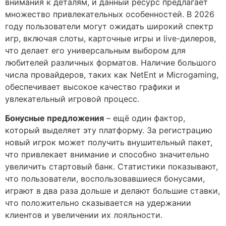
внимания к деталям, и данный ресурс предлагает
множество привлекательных особенностей. В 2026
году пользователи могут ожидать широкий спектр
игр, включая слоты, карточные игры и live-дилеров,
что делает его универсальным выбором для
любителей различных форматов. Наличие большого
числа провайдеров, таких как NetEnt и Microgaming,
обеспечивает высокое качество графики и
увлекательный игровой процесс.
Бонусные предложения
– ещё один фактор,
который выделяет эту платформу. За регистрацию
новый игрок может получить внушительный пакет,
что привлекает внимание и способно значительно
увеличить стартовый банк. Статистики показывают,
что пользователи, воспользовавшиеся бонусами,
играют в два раза дольше и делают большие ставки,
что положительно сказывается на удержании
клиентов и увеличении их лояльности.