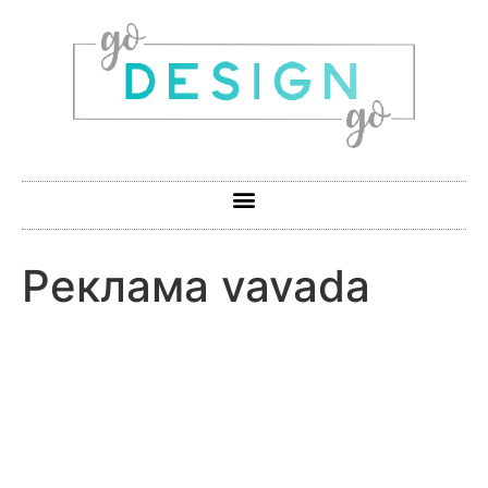
Реклама vavada