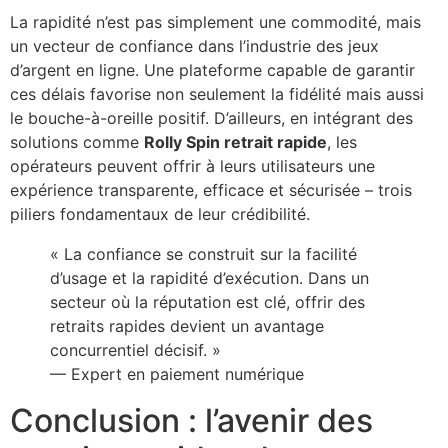
La rapidité n’est pas simplement une commodité, mais
un vecteur de confiance dans l’industrie des jeux
d’argent en ligne. Une plateforme capable de garantir
ces délais favorise non seulement la fidélité mais aussi
le bouche-à-oreille positif. D’ailleurs, en intégrant des
solutions comme
Rolly Spin retrait rapide
, les
opérateurs peuvent offrir à leurs utilisateurs une
expérience transparente, efficace et sécurisée – trois
piliers fondamentaux de leur crédibilité.
« La confiance se construit sur la facilité
d’usage et la rapidité d’exécution. Dans un
secteur où la réputation est clé, offrir des
retraits rapides devient un avantage
concurrentiel décisif. »
— Expert en paiement numérique
Conclusion : l’avenir des