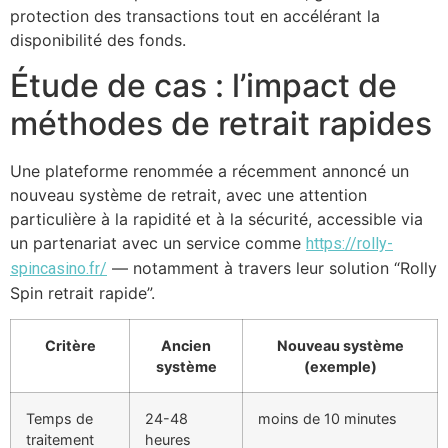
protection des transactions tout en accélérant la
disponibilité des fonds.
Étude de cas : l’impact de
méthodes de retrait rapides
Une plateforme renommée a récemment annoncé un
nouveau système de retrait, avec une attention
particulière à la rapidité et à la sécurité, accessible via
un partenariat avec un service comme
https://rolly-
— notamment à travers leur solution “Rolly
spincasino.fr/
Spin retrait rapide”.
Critère
Ancien
Nouveau système
système
(exemple)
Temps de
24-48
moins de 10 minutes
traitement
heures