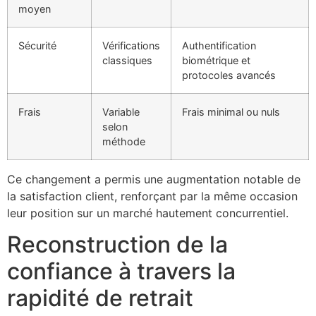
moyen
Sécurité
Vérifications
Authentification
classiques
biométrique et
protocoles avancés
Frais
Variable
Frais minimal ou nuls
selon
méthode
Ce changement a permis une augmentation notable de
la satisfaction client, renforçant par la même occasion
leur position sur un marché hautement concurrentiel.
Reconstruction de la
confiance à travers la
rapidité de retrait