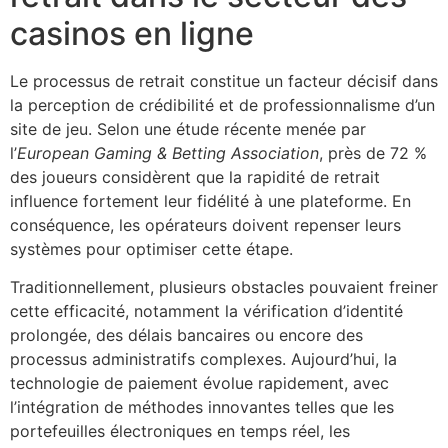
casinos en ligne
Le processus de retrait constitue un facteur décisif dans
la perception de crédibilité et de professionnalisme d’un
site de jeu. Selon une étude récente menée par
l’
European Gaming & Betting Association
, près de 72 %
des joueurs considèrent que la rapidité de retrait
influence fortement leur fidélité à une plateforme. En
conséquence, les opérateurs doivent repenser leurs
systèmes pour optimiser cette étape.
Traditionnellement, plusieurs obstacles pouvaient freiner
cette efficacité, notamment la vérification d’identité
prolongée, des délais bancaires ou encore des
processus administratifs complexes. Aujourd’hui, la
technologie de paiement évolue rapidement, avec
l’intégration de méthodes innovantes telles que les
portefeuilles électroniques en temps réel, les