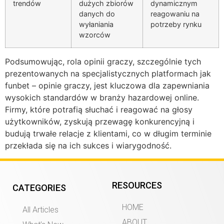
trendów
dużych zbiorów
dynamicznym
danych do
reagowaniu na
wyłaniania
potrzeby rynku
wzorców
Podsumowując, rola opinii graczy, szczególnie tych
prezentowanych na specjalistycznych platformach jak
funbet – opinie graczy, jest kluczowa dla zapewniania
wysokich standardów w branży hazardowej online.
Firmy, które potrafią słuchać i reagować na głosy
użytkowników, zyskują przewagę konkurencyjną i
budują trwałe relacje z klientami, co w długim terminie
przekłada się na ich sukces i wiarygodność.
RESOURCES
CATEGORIES
HOME
All Articles
ABOUT