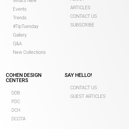
What’s New
ARTICLES
Events
CONTACT US
Trends
SUBSCRIBE
#TipTuesday
Gallery
Q&A
New Collections
COHEN DESIGN
SAY HELLO!
CENTERS
CONTACT US
DDB
GUEST ARTICLES
PDC
DCH
DCOTA