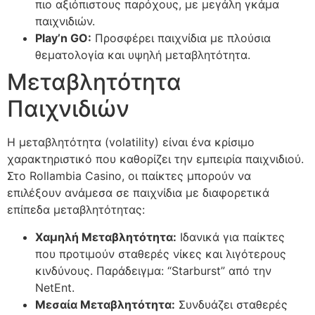
πιο αξιόπιστους παρόχους, με μεγάλη γκάμα
παιχνιδιών.
Play’n GO:
Προσφέρει παιχνίδια με πλούσια
θεματολογία και υψηλή μεταβλητότητα.
Μεταβλητότητα
Παιχνιδιών
Η μεταβλητότητα (volatility) είναι ένα κρίσιμο
χαρακτηριστικό που καθορίζει την εμπειρία παιχνιδιού.
Στο Rollambia Casino, οι παίκτες μπορούν να
επιλέξουν ανάμεσα σε παιχνίδια με διαφορετικά
επίπεδα μεταβλητότητας:
Χαμηλή Μεταβλητότητα:
Ιδανικά για παίκτες
που προτιμούν σταθερές νίκες και λιγότερους
κινδύνους. Παράδειγμα: “Starburst” από την
NetEnt.
Μεσαία Μεταβλητότητα:
Συνδυάζει σταθερές