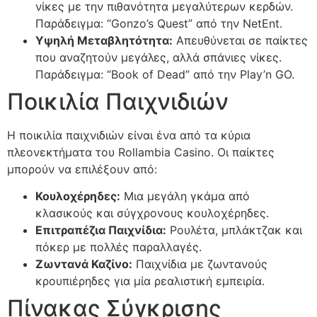
νίκες με την πιθανότητα μεγαλύτερων κερδών.
Παράδειγμα: “Gonzo’s Quest” από την NetEnt.
Υψηλή Μεταβλητότητα:
Απευθύνεται σε παίκτες
που αναζητούν μεγάλες, αλλά σπάνιες νίκες.
Παράδειγμα: “Book of Dead” από την Play’n GO.
Ποικιλία Παιχνιδιών
Η ποικιλία παιχνιδιών είναι ένα από τα κύρια
πλεονεκτήματα του Rollambia Casino. Οι παίκτες
μπορούν να επιλέξουν από:
Κουλοχέρηδες:
Μια μεγάλη γκάμα από
κλασικούς και σύγχρονους κουλοχέρηδες.
Επιτραπέζια Παιχνίδια:
Ρουλέτα, μπλάκτζακ και
πόκερ με πολλές παραλλαγές.
Ζωντανά Καζίνο:
Παιχνίδια με ζωντανούς
κρουπιέρηδες για μία ρεαλιστική εμπειρία.
Πίνακας Σύγκρισης