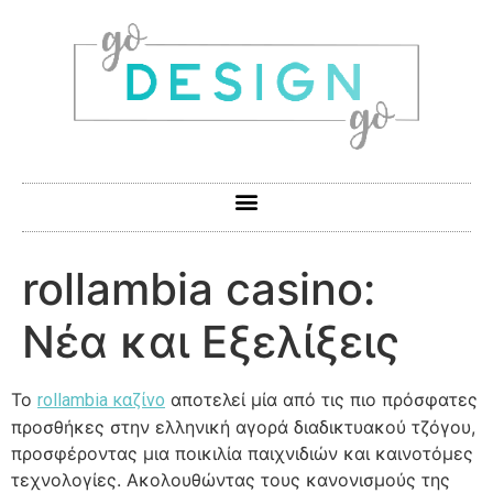
rollambia casino:
Νέα και Εξελίξεις
Το
αποτελεί μία από τις πιο πρόσφατες
rollambia καζίνο
προσθήκες στην ελληνική αγορά διαδικτυακού τζόγου,
προσφέροντας μια ποικιλία παιχνιδιών και καινοτόμες
τεχνολογίες. Ακολουθώντας τους κανονισμούς της