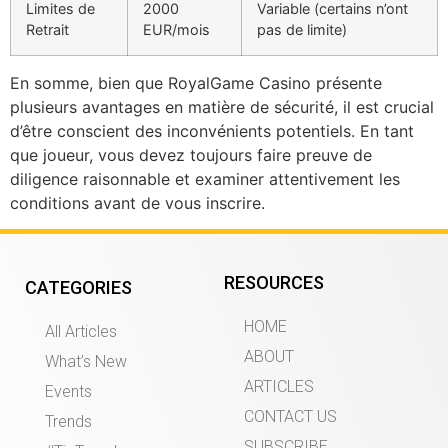
Limites de
2000
Variable (certains n’ont
Retrait
EUR/mois
pas de limite)
En somme, bien que RoyalGame Casino présente
plusieurs avantages en matière de sécurité, il est crucial
d’être conscient des inconvénients potentiels. En tant
que joueur, vous devez toujours faire preuve de
diligence raisonnable et examiner attentivement les
conditions avant de vous inscrire.
RESOURCES
CATEGORIES
HOME
All Articles
ABOUT
What’s New
ARTICLES
Events
CONTACT US
Trends
SUBSCRIBE