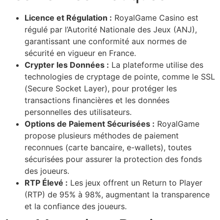
Licence et Régulation :
RoyalGame Casino est
régulé par l’Autorité Nationale des Jeux (ANJ),
garantissant une conformité aux normes de
sécurité en vigueur en France.
Crypter les Données :
La plateforme utilise des
technologies de cryptage de pointe, comme le SSL
(Secure Socket Layer), pour protéger les
transactions financières et les données
personnelles des utilisateurs.
Options de Paiement Sécurisées :
RoyalGame
propose plusieurs méthodes de paiement
reconnues (carte bancaire, e-wallets), toutes
sécurisées pour assurer la protection des fonds
des joueurs.
RTP Élevé :
Les jeux offrent un Return to Player
(RTP) de 95% à 98%, augmentant la transparence
et la confiance des joueurs.