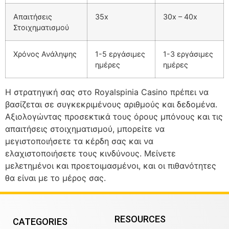
Απαιτήσεις
35x
30x – 40x
Στοιχηματισμού
Χρόνος Ανάληψης
1-5 εργάσιμες
1-3 εργάσιμες
ημέρες
ημέρες
Η στρατηγική σας στο Royalspinia Casino πρέπει να
βασίζεται σε συγκεκριμένους αριθμούς και δεδομένα.
Αξιολογώντας προσεκτικά τους όρους μπόνους και τις
απαιτήσεις στοιχηματισμού, μπορείτε να
μεγιστοποιήσετε τα κέρδη σας και να
ελαχιστοποιήσετε τους κινδύνους. Μείνετε
μελετημένοι και προετοιμασμένοι, και οι πιθανότητες
θα είναι με το μέρος σας.
RESOURCES
CATEGORIES