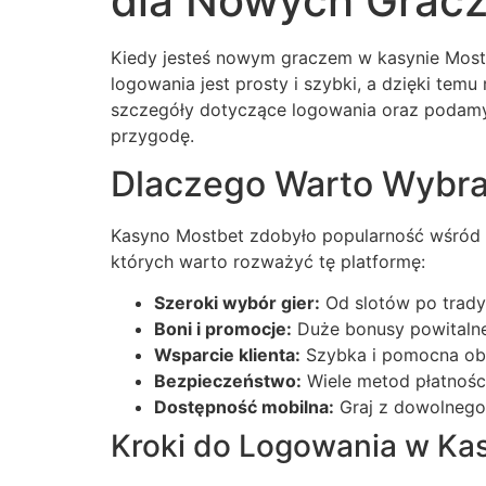
dla Nowych Grac
Kiedy jesteś nowym graczem w kasynie Mostbe
logowania jest prosty i szybki, a dzięki te
szczegóły dotyczące logowania oraz podamy
przygodę.
Dlaczego Warto Wybra
Kasyno Mostbet zdobyło popularność wśród g
których warto rozważyć tę platformę:
Szeroki wybór gier:
Od slotów po tradyc
Boni i promocje:
Duże bonusy powitalne 
Wsparcie klienta:
Szybka i pomocna obs
Bezpieczeństwo:
Wiele metod płatnośc
Dostępność mobilna:
Graj z dowolnego 
Kroki do Logowania w Ka