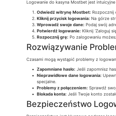
Logowanie do kasyna Mostbet jest intuicyjne 
Odwiedź witrynę Mostbet:
Rozpocznij o
Kliknij przycisk logowania:
Na górze stro
Wprowadź swoje dane:
Podaj swój adre
Potwierdź logowanie:
Kliknij ‘Zaloguj 
Rozpocznij grę:
Po zalogowaniu możesz p
Rozwiązywanie Probl
Czasami mogą wystąpić problemy z logowanie
Zapomniane hasło:
Jeśli zapomnisz hasł
Nieprawidłowe dane logowania:
Upewnij
specjalne.
Problemy z połączeniem:
Sprawdź swoje 
Blokada konta:
Jeśli Twoje konto został
Bezpieczeństwo Logow