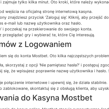
i zajmuje tylko kilka minut. Oto kroki, które należy wykon
d wejścia na oficjalną stronę internetową kasyna.
ny znajdziesz przycisk ‘Zaloguj się’. Kliknij, aby przejść 
s e-mail lub nazwę użytkownika oraz hasło.
się’ i poczekaj na przekierowanie do swojego konta.
rzeglądać gry i wybierać te, które Cię interesują.
emów z Logowaniem
m się do konta Mostbet. Oto kilka najczęstszych problem
a, skorzystaj z opcji ‘Nie pamiętasz hasła?’ i postępuj zgod
 się, że wpisujesz poprawnie nazwę użytkownika i hasło. 
połączenie internetowe i upewnij się, że działa stabilnie.
o zablokowane, skontaktuj się z obsługą klienta, aby uzy
ania do Kasyna Mostbet