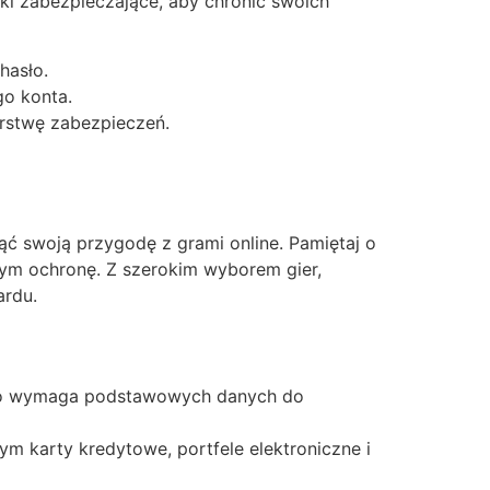
ki zabezpieczające, aby chronić swoich
hasło.
go konta.
arstwę zabezpieczeń.
 swoją przygodę z grami online. Pamiętaj o
nym ochronę. Z szerokim wyborem gier,
ardu.
o wymaga podstawowych danych do
ym karty kredytowe, portfele elektroniczne i