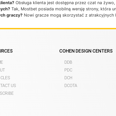
lienta?
Obsługa klienta jest dostępna przez czat na żywo, 
nych?
Tak, Mostbet posiada mobilną wersję strony, która u
ych graczy?
Nowi gracze mogą skorzystać z atrakcyjnych 
URCES
COHEN DESIGN CENTERS
ME
DDB
UT
PDC
ICLES
DCH
TACT US
DCOTA
SCRIBE