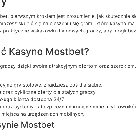
zy
t, pierwszym krokiem jest zrozumienie, jak skutecznie s
mu możesz skupić się na cieszeniu się grami, które kasyno
 praktyczne wskazówki dla nowych graczy, aby mogli bezp
ć Kasyno Mostbet?
raczy dzięki swoim atrakcyjnym ofertom oraz szerokiemu 
yjne gry stołowe, znajdziesz coś dla siebie.
oraz cykliczne oferty dla stałych graczy.
ługa klienta dostępna 24/7.
i oraz systemy zabezpieczeń chroniące dane użytkownikó
miejsca na urządzeniach mobilnych.
synie Mostbet