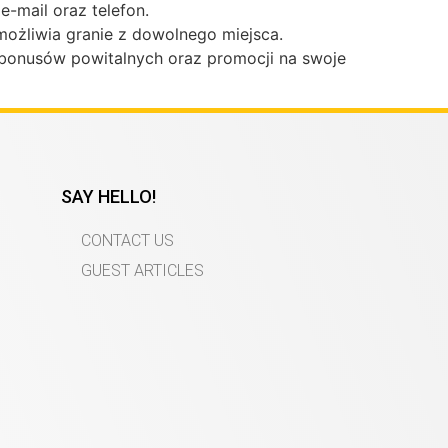
e-mail oraz telefon.
możliwia granie z dowolnego miejsca.
bonusów powitalnych oraz promocji na swoje
SAY HELLO!
CONTACT US
GUEST ARTICLES