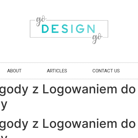
ABOUT
ARTICLES
CONTACT US
ygody z Logowaniem do
zy
ygody z Logowaniem do