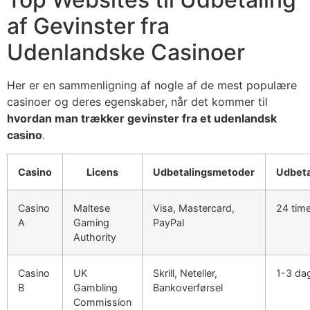
af Gevinster fra
Udenlandske Casinoer
Her er en sammenligning af nogle af de mest populære
casinoer og deres egenskaber, når det kommer til
hvordan man trækker gevinster fra et udenlandsk
casino
.
Casino
Licens
Udbetalingsmetoder
Udbeta
Casino
Maltese
Visa, Mastercard,
24 time
A
Gaming
PayPal
Authority
Casino
UK
Skrill, Neteller,
1-3 da
B
Gambling
Bankoverførsel
Commission