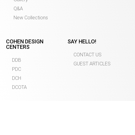
Q&A
New Collections
COHEN DESIGN
SAY HELLO!
CENTERS
CONTACT US
DDB
GUEST ARTICLES
PDC
DCH
DCOTA