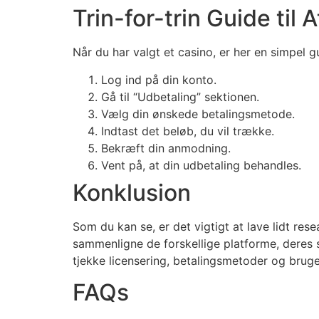
Trin-for-trin Guide til
Når du har valgt et casino, er her en simpel gu
Log ind på din konto.
Gå til “Udbetaling” sektionen.
Vælg din ønskede betalingsmetode.
Indtast det beløb, du vil trække.
Bekræft din anmodning.
Vent på, at din udbetaling behandles.
Konklusion
Som du kan se, er det vigtigt at lave lidt res
sammenligne de forskellige platforme, deres s
tjekke licensering, betalingsmetoder og bruge
FAQs