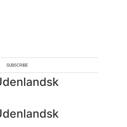
SUBSCRIBE
 Udenlandsk
 Udenlandsk