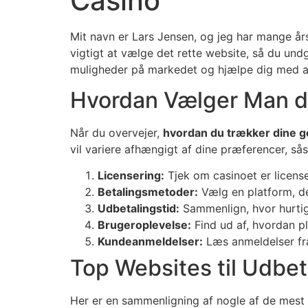
Casino
Mit navn er Lars Jensen, og jeg har mange års
vigtigt at vælge det rette website, så du und
muligheder på markedet og hjælpe dig med a
Hvordan Vælger Man de
Når du overvejer,
hvordan du trækker dine ge
vil variere afhængigt af dine præferencer, s
Licensering:
Tjek om casinoet er licens
Betalingsmetoder:
Vælg en platform, de
Udbetalingstid:
Sammenlign, hvor hurtig
Brugeroplevelse:
Find ud af, hvordan p
Kundeanmeldelser:
Læs anmeldelser fra 
Top Websites til Udbet
Her er en sammenligning af nogle af de mest