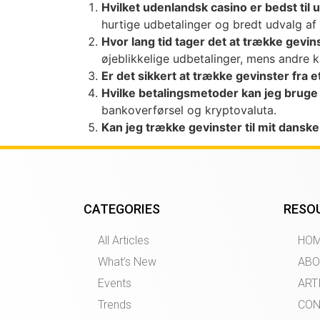
Hvilket udenlandsk casino er bedst til 
hurtige udbetalinger og bredt udvalg af
Hvor lang tid tager det at trække gevin
øjeblikkelige udbetalinger, mens andre k
Er det sikkert at trække gevinster fra 
Hvilke betalingsmetoder kan jeg bruge 
bankoverførsel og kryptovaluta.
Kan jeg trække gevinster til mit dansk
CATEGORIES
RESO
All Articles
HO
What’s New
ABO
Events
ART
Trends
CON