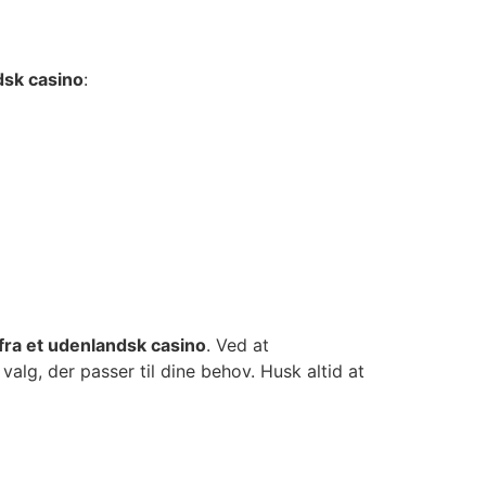
dsk casino
:
fra et udenlandsk casino
. Ved at
alg, der passer til dine behov. Husk altid at