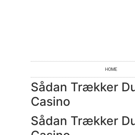
HOME
Sådan Trækker Du
Casino
Sådan Trækker Du