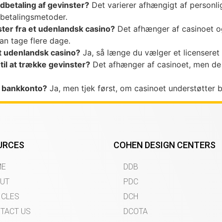
udbetaling af gevinster?
Det varierer afhængigt af personli
 betalingsmetoder.
ster fra et udenlandsk casino?
Det afhænger af casinoet og
an tage flere dage.
et udenlandsk casino?
Ja, så længe du vælger et licenseret 
til at trække gevinster?
Det afhænger af casinoet, men de f
e bankkonto?
Ja, men tjek først, om casinoet understøtter b
URCES
COHEN DESIGN CENTERS
ME
DDB
UT
PDC
ICLES
DCH
TACT US
DCOTA