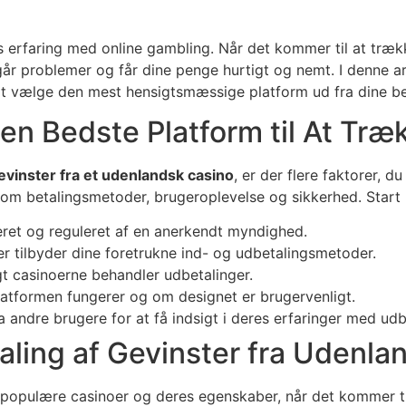
 erfaring med online gambling. Når det kommer til at trækk
går problemer og får dine penge hurtigt og nemt. I denne a
t vælge den mest hensigtsmæssige platform ud fra dine b
n Bedste Platform til At Træ
vinster fra et udenlandsk casino
, er der flere faktorer, 
åsom betalingsmetoder, brugeroplevelse og sikkerhed. Start 
eret og reguleret af en anerkendt myndighed.
r tilbyder dine foretrukne ind- og udbetalingsmetoder.
t casinoerne behandler udbetalinger.
latformen fungerer og om designet er brugervenligt.
andre brugere for at få indsigt i deres erfaringer med udb
aling af Gevinster fra Udenl
 populære casinoer og deres egenskaber, når det kommer t