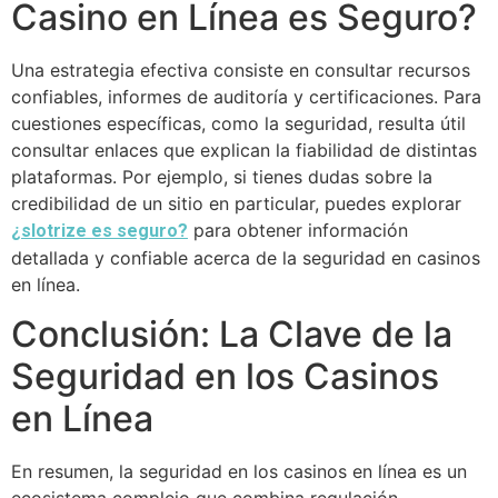
Casino en Línea es Seguro?
Una estrategia efectiva consiste en consultar recursos
confiables, informes de auditoría y certificaciones. Para
cuestiones específicas, como la seguridad, resulta útil
consultar enlaces que explican la fiabilidad de distintas
plataformas. Por ejemplo, si tienes dudas sobre la
credibilidad de un sitio en particular, puedes explorar
para obtener información
¿slotrize es seguro?
detallada y confiable acerca de la seguridad en casinos
en línea.
Conclusión: La Clave de la
Seguridad en los Casinos
en Línea
En resumen, la seguridad en los casinos en línea es un