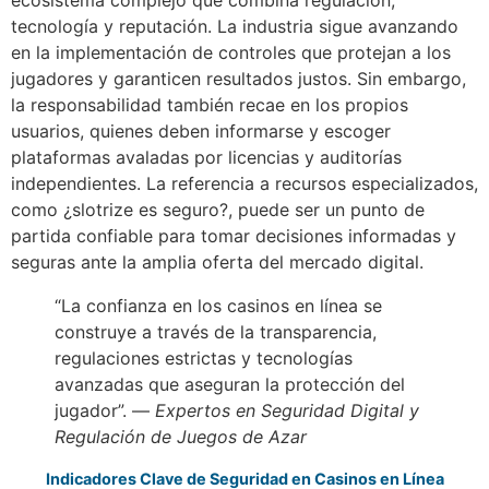
ecosistema complejo que combina regulación,
tecnología y reputación. La industria sigue avanzando
en la implementación de controles que protejan a los
jugadores y garanticen resultados justos. Sin embargo,
la responsabilidad también recae en los propios
usuarios, quienes deben informarse y escoger
plataformas avaladas por licencias y auditorías
independientes. La referencia a recursos especializados,
como ¿slotrize es seguro?, puede ser un punto de
partida confiable para tomar decisiones informadas y
seguras ante la amplia oferta del mercado digital.
“La confianza en los casinos en línea se
construye a través de la transparencia,
regulaciones estrictas y tecnologías
avanzadas que aseguran la protección del
jugador”. —
Expertos en Seguridad Digital y
Regulación de Juegos de Azar
Indicadores Clave de Seguridad en Casinos en Línea