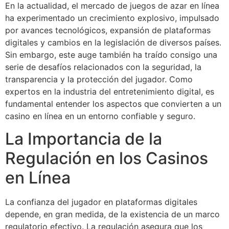
En la actualidad, el mercado de juegos de azar en línea
ha experimentado un crecimiento explosivo, impulsado
por avances tecnológicos, expansión de plataformas
digitales y cambios en la legislación de diversos países.
Sin embargo, este auge también ha traído consigo una
serie de desafíos relacionados con la seguridad, la
transparencia y la protección del jugador. Como
expertos en la industria del entretenimiento digital, es
fundamental entender los aspectos que convierten a un
casino en línea en un entorno confiable y seguro.
La Importancia de la
Regulación en los Casinos
en Línea
La confianza del jugador en plataformas digitales
depende, en gran medida, de la existencia de un marco
regulatorio efectivo. La regulación asegura que los