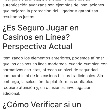
autenticación avanzada son ejemplos de innovaciones
que mejoran la protección del jugador y garantizan
resultados justos.
¿Es Seguro Jugar en
Casinos en Línea?
Perspectiva Actual
Itemizando los elementos anteriores, podemos afirmar
que los casinos en línea modernos, cuando cumplen con
normativas estrictas, ofrecen un nivel de seguridad
comparable al de los casinos físicos tradicionales. Sin
embargo, la selección de plataformas confiables
requiere atención y, en ocasiones, investigación
adicional.
¿Cómo Verificar si un