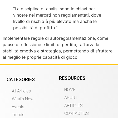
“La disciplina e l’analisi sono le chiavi per
vincere nei mercati non regolamentati, dove il
livello di rischio è più elevato ma anche le
possibilità di profitto.”
Implementare regole di autoregolamentazione, come
pause di riflessione e limiti di perdita, rafforza la
stabilità emotiva e strategica, permettendo di sfruttare
al meglio le proprie capacità di gioco.
RESOURCES
CATEGORIES
HOME
All Articles
ABOUT
What’s New
ARTICLES
Events
CONTACT US
Trends