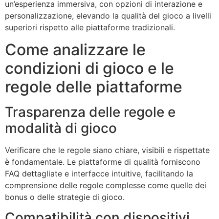
un’esperienza immersiva, con opzioni di interazione e
personalizzazione, elevando la qualità del gioco a livelli
superiori rispetto alle piattaforme tradizionali.
Come analizzare le
condizioni di gioco e le
regole delle piattaforme
Trasparenza delle regole e
modalità di gioco
Verificare che le regole siano chiare, visibili e rispettate
è fondamentale. Le piattaforme di qualità forniscono
FAQ dettagliate e interfacce intuitive, facilitando la
comprensione delle regole complesse come quelle dei
bonus o delle strategie di gioco.
Compatibilità con dispositivi