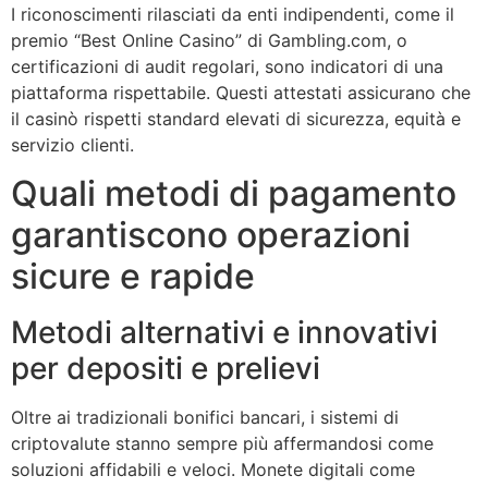
I riconoscimenti rilasciati da enti indipendenti, come il
premio “Best Online Casino” di Gambling.com, o
certificazioni di audit regolari, sono indicatori di una
piattaforma rispettabile. Questi attestati assicurano che
il casinò rispetti standard elevati di sicurezza, equità e
servizio clienti.
Quali metodi di pagamento
garantiscono operazioni
sicure e rapide
Metodi alternativi e innovativi
per depositi e prelievi
Oltre ai tradizionali bonifici bancari, i sistemi di
criptovalute stanno sempre più affermandosi come
soluzioni affidabili e veloci. Monete digitali come