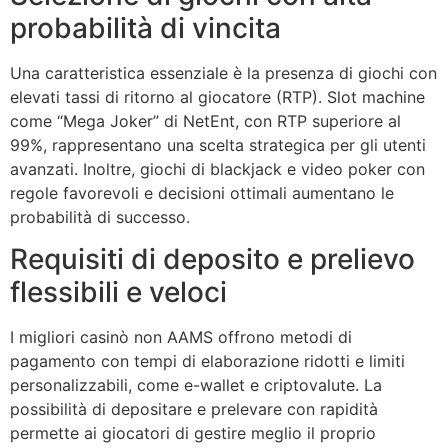
probabilità di vincita
Una caratteristica essenziale è la presenza di giochi con
elevati tassi di ritorno al giocatore (RTP). Slot machine
come “Mega Joker” di NetEnt, con RTP superiore al
99%, rappresentano una scelta strategica per gli utenti
avanzati. Inoltre, giochi di blackjack e video poker con
regole favorevoli e decisioni ottimali aumentano le
probabilità di successo.
Requisiti di deposito e prelievo
flessibili e veloci
I migliori casinò non AAMS offrono metodi di
pagamento con tempi di elaborazione ridotti e limiti
personalizzabili, come e-wallet e criptovalute. La
possibilità di depositare e prelevare con rapidità
permette ai giocatori di gestire meglio il proprio