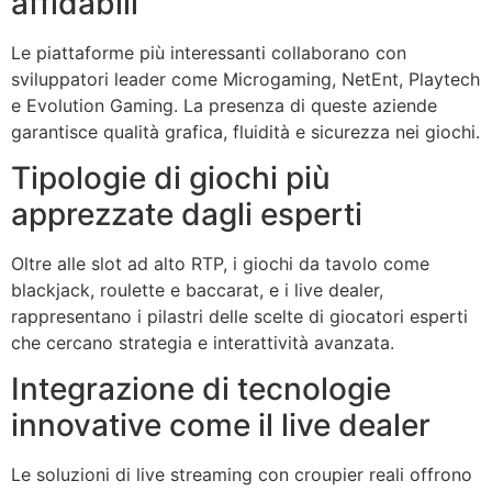
affidabili
Le piattaforme più interessanti collaborano con
sviluppatori leader come Microgaming, NetEnt, Playtech
e Evolution Gaming. La presenza di queste aziende
garantisce qualità grafica, fluidità e sicurezza nei giochi.
Tipologie di giochi più
apprezzate dagli esperti
Oltre alle slot ad alto RTP, i giochi da tavolo come
blackjack, roulette e baccarat, e i live dealer,
rappresentano i pilastri delle scelte di giocatori esperti
che cercano strategia e interattività avanzata.
Integrazione di tecnologie
innovative come il live dealer
Le soluzioni di live streaming con croupier reali offrono