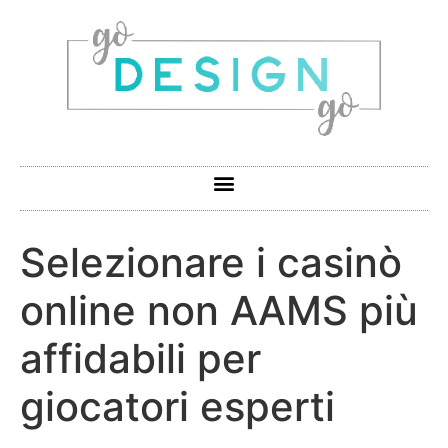
Selezionare i casinò
online non AAMS più
affidabili per
giocatori esperti