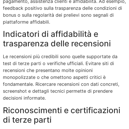
pagamento, assistenza clienti e affidabilità. Ad esempio,
feedback positivo sulla trasparenza delle condizioni di
bonus o sulla regolarità dei prelievi sono segnali di
piattaforme affidabili.
Indicatori di affidabilità e
trasparenza delle recensioni
Le recensioni più credibili sono quelle supportate da
test di terze parti o verifiche ufficiali. Evitare siti di
recensioni che presentano molte opinioni
monopolizzate o che omettono aspetti critici è
fondamentale. Ricercare recensioni con dati concreti,
screenshot e dettagli tecnici permette di prendere
decisioni informate.
Riconoscimenti e certificazioni
di terze parti