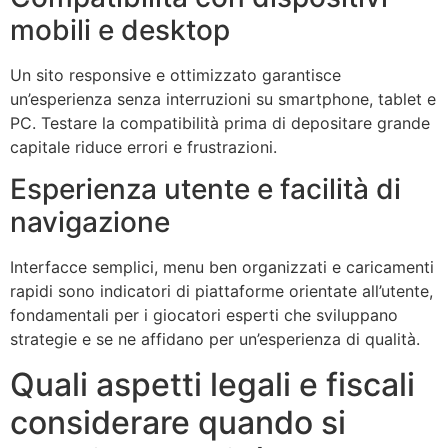
mobili e desktop
Un sito responsive e ottimizzato garantisce
un’esperienza senza interruzioni su smartphone, tablet e
PC. Testare la compatibilità prima di depositare grande
capitale riduce errori e frustrazioni.
Esperienza utente e facilità di
navigazione
Interfacce semplici, menu ben organizzati e caricamenti
rapidi sono indicatori di piattaforme orientate all’utente,
fondamentali per i giocatori esperti che sviluppano
strategie e se ne affidano per un’esperienza di qualità.
Quali aspetti legali e fiscali
considerare quando si