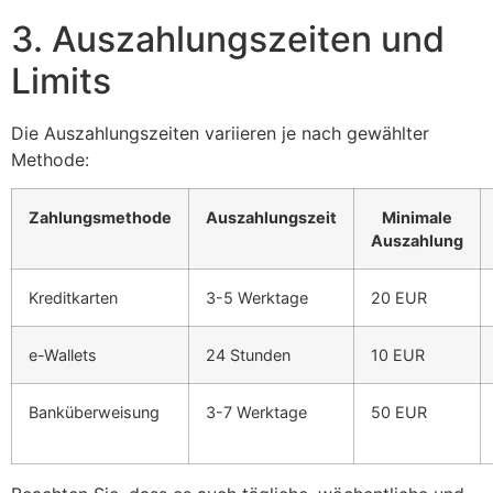
3. Auszahlungszeiten und
Limits
Die Auszahlungszeiten variieren je nach gewählter
Methode:
Zahlungsmethode
Auszahlungszeit
Minimale
Auszahlung
Kreditkarten
3-5 Werktage
20 EUR
e-Wallets
24 Stunden
10 EUR
Banküberweisung
3-7 Werktage
50 EUR