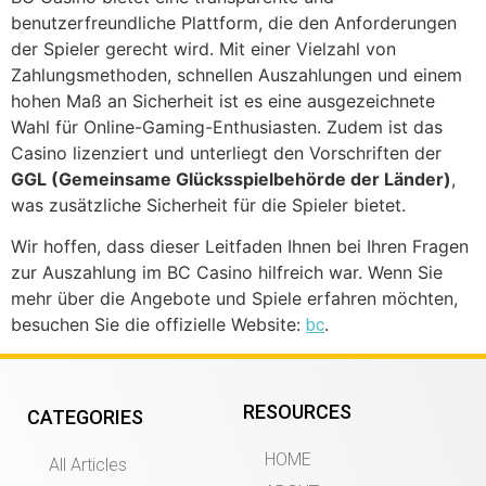
benutzerfreundliche Plattform, die den Anforderungen
der Spieler gerecht wird. Mit einer Vielzahl von
Zahlungsmethoden, schnellen Auszahlungen und einem
hohen Maß an Sicherheit ist es eine ausgezeichnete
Wahl für Online-Gaming-Enthusiasten. Zudem ist das
Casino lizenziert und unterliegt den Vorschriften der
GGL (Gemeinsame Glücksspielbehörde der Länder)
,
was zusätzliche Sicherheit für die Spieler bietet.
Wir hoffen, dass dieser Leitfaden Ihnen bei Ihren Fragen
zur Auszahlung im BC Casino hilfreich war. Wenn Sie
mehr über die Angebote und Spiele erfahren möchten,
besuchen Sie die offizielle Website:
.
bc
RESOURCES
CATEGORIES
HOME
All Articles