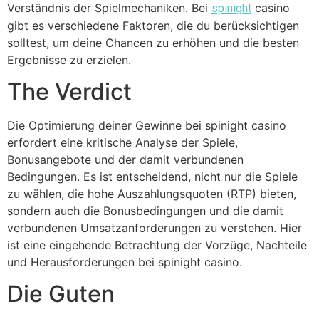
Verständnis der Spielmechaniken. Bei
casino
spinight
gibt es verschiedene Faktoren, die du berücksichtigen
solltest, um deine Chancen zu erhöhen und die besten
Ergebnisse zu erzielen.
The Verdict
Die Optimierung deiner Gewinne bei spinight casino
erfordert eine kritische Analyse der Spiele,
Bonusangebote und der damit verbundenen
Bedingungen. Es ist entscheidend, nicht nur die Spiele
zu wählen, die hohe Auszahlungsquoten (RTP) bieten,
sondern auch die Bonusbedingungen und die damit
verbundenen Umsatzanforderungen zu verstehen. Hier
ist eine eingehende Betrachtung der Vorzüge, Nachteile
und Herausforderungen bei spinight casino.
Die Guten