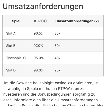
Umsatzanforderungen
Spiel
RTP (%)
Umsatzanforderungen (x)
Slot A
96.5%
35x
Slot B
97.0%
30x
Tischspiel C
95.0%
40x
Slot D
98.0%
25x
Um die Gewinne bei spinight casino zu optimieren, ist
es wichtig, in Spiele mit hohen RTP-Werten zu
investieren und die Bonusbedingungen sorgfältig zu
lesen. Informiere dich über die Umsatzanforderungen
und wähle Spiele, die dir die besten Chancen bieten. Nur