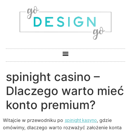
spinight casino –
Dlaczego warto mieć
konto premium?
Witajcie w przewodniku po
, gdzie
spinight kasyno
omówimy, dlaczego warto rozważyć założenie konta