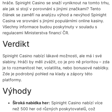
hráče. Spinight Casino se snaží vyniknout na tomto trhu,
ale jak si stojí v porovnání s jinými značkami? Tento
článek se zaměří na analýzu výhod a nevýhod Spinight
Casina ve srovnání s jinými populárními online kasiny.
Všechny informace budou poskytnuty v souladu s
regulacemi Ministerstva financí ČR.
Verdikt
Spinight Casino nabízí lákavé možnosti, ale má i své
slabiny. Hráči by měli zvážit, co je pro ně prioritou – zda
je to rozmanitost her, volatilita, nebo bonusové nabídky.
Zde je podrobný pohled na klady a zápory této
platformy.
Výhody
Široká nabídka her:
Spinight Casino nabízí více
než 500 her od různých poskytovatelů, což