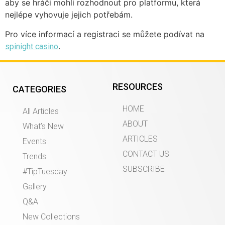
aby se hráči mohli rozhodnout pro platformu, která
nejlépe vyhovuje jejich potřebám.
Pro více informací a registraci se můžete podívat na
.
spinight casino
RESOURCES
CATEGORIES
HOME
All Articles
ABOUT
What’s New
ARTICLES
Events
CONTACT US
Trends
SUBSCRIBE
#TipTuesday
Gallery
Q&A
New Collections