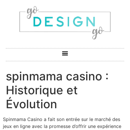
spinmama casino :
Historique et
Évolution
Spinmama Casino a fait son entrée sur le marché des
jeux en ligne avec la promesse d’offrir une expérience