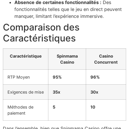
Absence de certaines fonctionnalités :
Des
fonctionnalités telles que le jeu en direct peuvent
manquer, limitant l’expérience immersive.
Comparaison des
Caractéristiques
Caractéristique
Spinmama
Casino
Casino
Concurrent
RTP Moyen
95%
96%
Exigences de mise
35x
30x
Méthodes de
5
10
paiement
Dans l’ensemble, bien que Spinmama Casino offre une