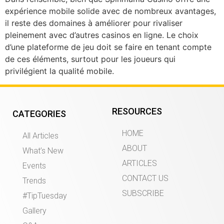
expérience mobile solide avec de nombreux avantages,
il reste des domaines à améliorer pour rivaliser
pleinement avec d’autres casinos en ligne. Le choix
d’une plateforme de jeu doit se faire en tenant compte
de ces éléments, surtout pour les joueurs qui
privilégient la qualité mobile.
RESOURCES
CATEGORIES
HOME
All Articles
ABOUT
What’s New
ARTICLES
Events
CONTACT US
Trends
SUBSCRIBE
#TipTuesday
Gallery