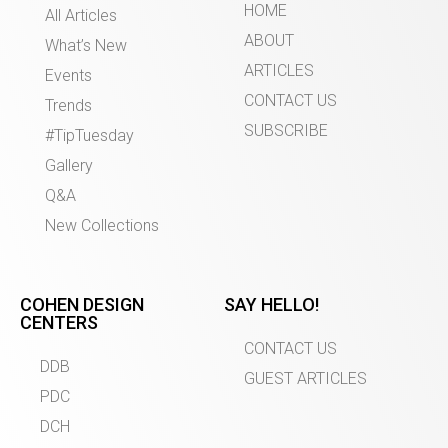
HOME
All Articles
ABOUT
What’s New
ARTICLES
Events
CONTACT US
Trends
SUBSCRIBE
#TipTuesday
Gallery
Q&A
New Collections
COHEN DESIGN
SAY HELLO!
CENTERS
CONTACT US
DDB
GUEST ARTICLES
PDC
DCH