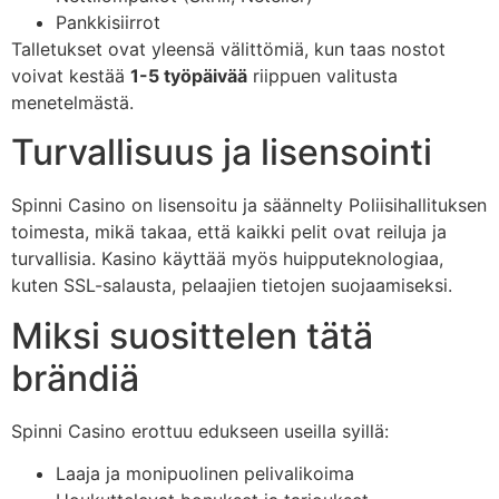
Pankkisiirrot
Talletukset ovat yleensä välittömiä, kun taas nostot
voivat kestää
1-5 työpäivää
riippuen valitusta
menetelmästä.
Turvallisuus ja lisensointi
Spinni Casino on lisensoitu ja säännelty Poliisihallituksen
toimesta, mikä takaa, että kaikki pelit ovat reiluja ja
turvallisia. Kasino käyttää myös huipputeknologiaa,
kuten SSL-salausta, pelaajien tietojen suojaamiseksi.
Miksi suosittelen tätä
brändiä
Spinni Casino erottuu edukseen useilla syillä:
Laaja ja monipuolinen pelivalikoima