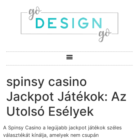
spinsy casino
Jackpot Játékok: Az
Utolsó Esélyek
A Spinsy Casino a legújabb jackpot játékok széles
választékát kínálja, amelyek nem csupán