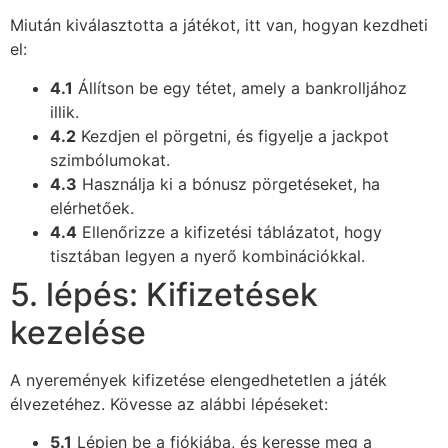
Miután kiválasztotta a játékot, itt van, hogyan kezdheti
el:
4.1
Állítson be egy tétet, amely a bankrolljához
illik.
4.2
Kezdjen el pörgetni, és figyelje a jackpot
szimbólumokat.
4.3
Használja ki a bónusz pörgetéseket, ha
elérhetőek.
4.4
Ellenőrizze a kifizetési táblázatot, hogy
tisztában legyen a nyerő kombinációkkal.
5. lépés: Kifizetések
kezelése
A nyeremények kifizetése elengedhetetlen a játék
élvezetéhez. Kövesse az alábbi lépéseket:
5.1
Lépjen be a fiókjába, és keresse meg a