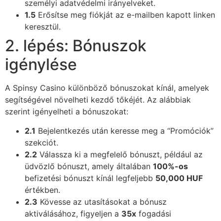
személyi adatvédelmi irányelveket.
1.5
Erősítse meg fiókját az e-mailben kapott linken
keresztül.
2. lépés: Bónuszok
igénylése
A Spinsy Casino különböző bónuszokat kínál, amelyek
segítségével növelheti kezdő tőkéjét. Az alábbiak
szerint igényelheti a bónuszokat:
2.1
Bejelentkezés után keresse meg a “Promóciók”
szekciót.
2.2
Válassza ki a megfelelő bónuszt, például az
üdvözlő bónuszt, amely általában
100%-os
befizetési bónuszt kínál legfeljebb
50,000 HUF
értékben.
2.3
Kövesse az utasításokat a bónusz
aktiválásához, figyeljen a
35x
fogadási