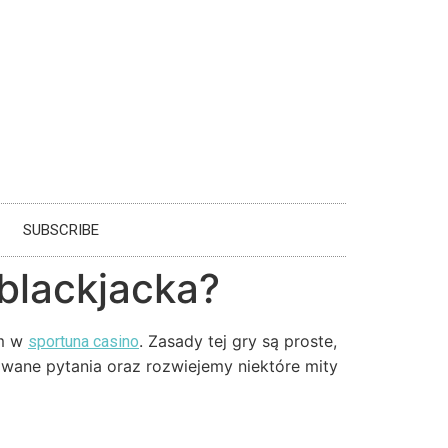
SUBSCRIBE
 blackjacka?
em w
. Zasady tej gry są proste,
sportuna casino
wane pytania oraz rozwiejemy niektóre mity