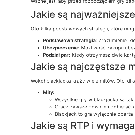
Ważne jest, aby przed rozpoczęciem gry zap
Jakie są najważniejsze
Oto kilka podstawowych strategii, które mo
Podstawowa strategia:
Zrozumienie, kie
Ubezpieczenie:
Możliwość zakupu ubezpi
Podział par:
Kiedy otrzymasz dwie karty
Jakie są najczęstsze m
Wokół blackjacka krąży wiele mitów. Oto kilka
Mity:
Wszystkie gry w blackjacka są tak
Gracz zawsze powinien dobierać ka
Blackjack to gra wyłącznie oparta
Jakie są RTP i wymaga