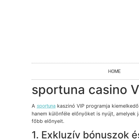
HOME
sportuna casino V
A
kaszinó VIP programja kiemelkedő 
sportuna
hanem különféle előnyöket is nyújt, amelyek 
főbb előnyeit.
1. Exkluzív bónuszok 