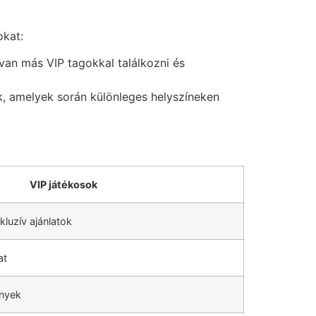
okat:
an más VIP tagokkal találkozni és
k, amelyek során különleges helyszíneken
VIP játékosok
kluzív ajánlatok
at
ények