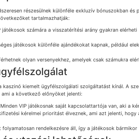
ndszeresen részesülnek különféle exkluzív bónuszokban és
következőket tartalmazhatják:
 játékosok számára a visszatérítési arány gyakran elérheti
éges játékosok különféle ajándékokat kapnak, például elek
érhetnek olyan versenyekhez, amelyek csak számukra elérhe
gyfélszolgálat
kaszinó kiemelt ügyfélszolgálati szolgáltatást kínál. A s
ami a következő előnyöket jelenti:
Minden VIP játékosnak saját kapcsolattartója van, aki a ké
ifizetési kérelmei prioritást élveznek, ami azt jelenti, ho
 folyamatosan rendelkezésre áll, így a játékosok bármikor 