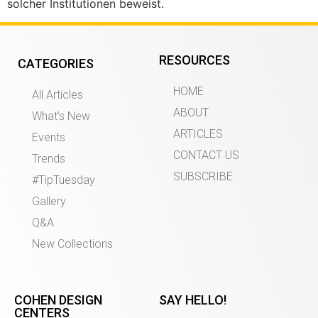
solcher Institutionen beweist.
RESOURCES
CATEGORIES
HOME
All Articles
ABOUT
What’s New
ARTICLES
Events
CONTACT US
Trends
SUBSCRIBE
#TipTuesday
Gallery
Q&A
New Collections
COHEN DESIGN
SAY HELLO!
CENTERS