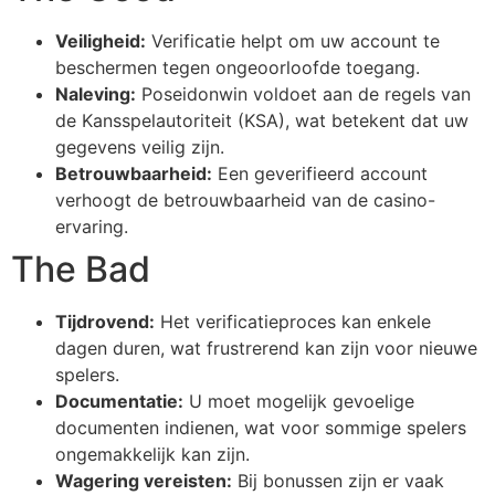
Veiligheid:
Verificatie helpt om uw account te
beschermen tegen ongeoorloofde toegang.
Naleving:
Poseidonwin voldoet aan de regels van
de Kansspelautoriteit (KSA), wat betekent dat uw
gegevens veilig zijn.
Betrouwbaarheid:
Een geverifieerd account
verhoogt de betrouwbaarheid van de casino-
ervaring.
The Bad
Tijdrovend:
Het verificatieproces kan enkele
dagen duren, wat frustrerend kan zijn voor nieuwe
spelers.
Documentatie:
U moet mogelijk gevoelige
documenten indienen, wat voor sommige spelers
ongemakkelijk kan zijn.
Wagering vereisten:
Bij bonussen zijn er vaak