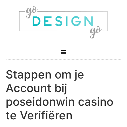
Stappen om je
Account bij
poseidonwin casino
te Verifiëren