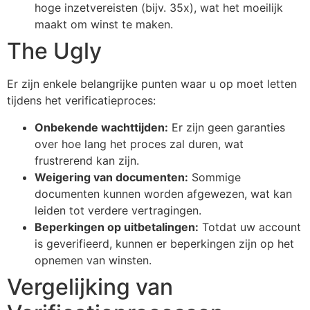
hoge inzetvereisten (bijv. 35x), wat het moeilijk
maakt om winst te maken.
The Ugly
Er zijn enkele belangrijke punten waar u op moet letten
tijdens het verificatieproces:
Onbekende wachttijden:
Er zijn geen garanties
over hoe lang het proces zal duren, wat
frustrerend kan zijn.
Weigering van documenten:
Sommige
documenten kunnen worden afgewezen, wat kan
leiden tot verdere vertragingen.
Beperkingen op uitbetalingen:
Totdat uw account
is geverifieerd, kunnen er beperkingen zijn op het
opnemen van winsten.
Vergelijking van