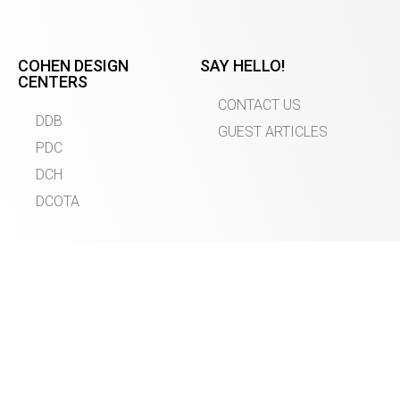
COHEN DESIGN
SAY HELLO!
CENTERS
CONTACT US
DDB
GUEST ARTICLES
PDC
DCH
DCOTA