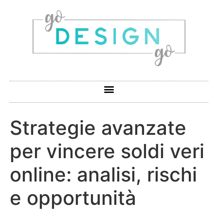
Strategie avanzate
per vincere soldi veri
online: analisi, rischi
e opportunità