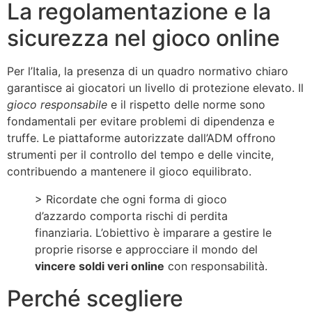
La regolamentazione e la
sicurezza nel gioco online
Per l’Italia, la presenza di un quadro normativo chiaro
garantisce ai giocatori un livello di protezione elevato. Il
gioco responsabile
e il rispetto delle norme sono
fondamentali per evitare problemi di dipendenza e
truffe. Le piattaforme autorizzate dall’ADM offrono
strumenti per il controllo del tempo e delle vincite,
contribuendo a mantenere il gioco equilibrato.
> Ricordate che ogni forma di gioco
d’azzardo comporta rischi di perdita
finanziaria. L’obiettivo è imparare a gestire le
proprie risorse e approcciare il mondo del
vincere soldi veri online
con responsabilità.
Perché scegliere