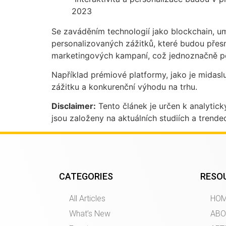
2023
Se zaváděním technologií jako blockchain, um
personalizovaných zážitků, které budou přesně
marketingových kampaní, což jednoznačně posí
Například prémiové platformy, jako je midasluc
zážitku a konkurenční výhodu na trhu.
Disclaimer:
Tento článek je určen k analytic
jsou založeny na aktuálních studiích a tren
CATEGORIES
RESO
All Articles
HO
What’s New
ABO