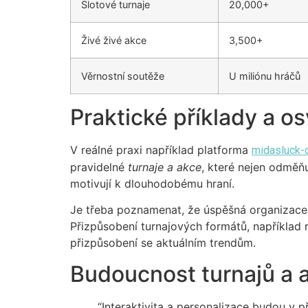
Slotové turnaje
20,000+
Živé živé akce
3,500+
Věrnostní soutěže
U miliónu hráčů
Praktické příklady a o
V reálné praxi například platforma
midasluck-
pravidelné
turnaje a akce
, které nejen odměňu
motivují k dlouhodobému hraní.
Je třeba poznamenat, že úspěšná organizace 
Přizpůsobení turnajových formátů, například 
přizpůsobení se aktuálním trendům.
Budoucnost turnajů a a
“Interaktivita a personalizace budou v pří