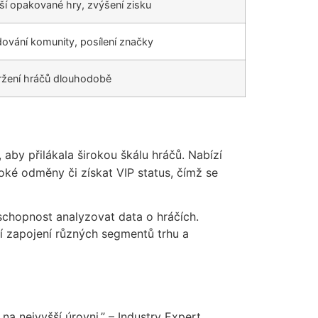
ší opakované hry, zvýšení zisku
ování komunity, posílení značky
žení hráčů dlouhodobě
 aby přilákala širokou škálu hráčů. Nabízí
soké odměny či získat VIP status, čímž se
schopnost analyzovat data o hráčích.
ší zapojení různých segmentů trhu a
 na nejvyšší úrovni.” – Industry Expert,