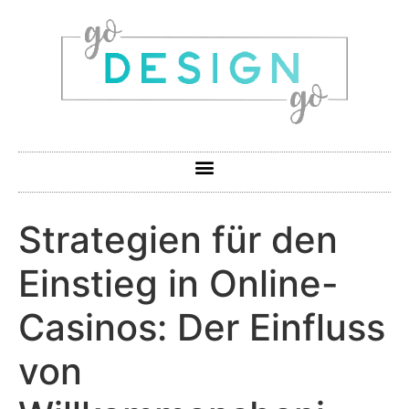
Strategien für den
Einstieg in Online-
Casinos: Der Einfluss
von