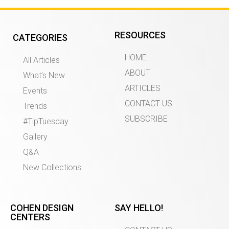
RESOURCES
CATEGORIES
HOME
All Articles
ABOUT
What’s New
ARTICLES
Events
CONTACT US
Trends
SUBSCRIBE
#TipTuesday
Gallery
Q&A
New Collections
COHEN DESIGN
SAY HELLO!
CENTERS