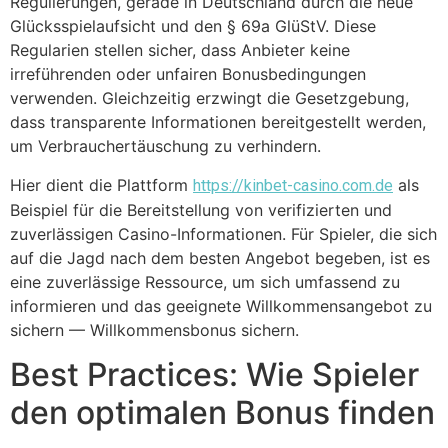
Regulierungen, gerade in Deutschland durch die neue
Glücksspielaufsicht und den § 69a GlüStV. Diese
Regularien stellen sicher, dass Anbieter keine
irreführenden oder unfairen Bonusbedingungen
verwenden. Gleichzeitig erzwingt die Gesetzgebung,
dass transparente Informationen bereitgestellt werden,
um Verbrauchertäuschung zu verhindern.
Hier dient die Plattform
als
https://kinbet-casino.com.de
Beispiel für die Bereitstellung von verifizierten und
zuverlässigen Casino-Informationen. Für Spieler, die sich
auf die Jagd nach dem besten Angebot begeben, ist es
eine zuverlässige Ressource, um sich umfassend zu
informieren und das geeignete Willkommensangebot zu
sichern — Willkommensbonus sichern.
Best Practices: Wie Spieler
den optimalen Bonus finden