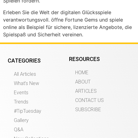
Spielen fördern.
Erleben Sie die Welt der digitalen Glücksspiele
verantwortungsvoll. öffne Fortune Gems und spiele
online als Beispiel für sichere, lizenzierte Angebote, die
Spielspaß und Sicherheit vereinen.
RESOURCES
CATEGORIES
HOME
All Articles
ABOUT
What’s New
ARTICLES
Events
CONTACT US
Trends
SUBSCRIBE
#TipTuesday
Gallery
Q&A