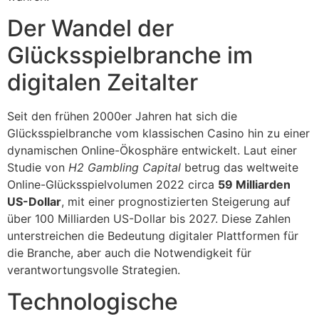
Der Wandel der
Glücksspielbranche im
digitalen Zeitalter
Seit den frühen 2000er Jahren hat sich die
Glücksspielbranche vom klassischen Casino hin zu einer
dynamischen Online-Ökosphäre entwickelt. Laut einer
Studie von
H2 Gambling Capital
betrug das weltweite
Online-Glücksspielvolumen 2022 circa
59 Milliarden
US-Dollar
, mit einer prognostizierten Steigerung auf
über 100 Milliarden US-Dollar bis 2027. Diese Zahlen
unterstreichen die Bedeutung digitaler Plattformen für
die Branche, aber auch die Notwendigkeit für
verantwortungsvolle Strategien.
Technologische