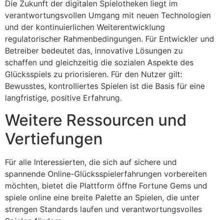
Die Zukunft der digitalen Spielotheken liegt im
verantwortungsvollen Umgang mit neuen Technologien
und der kontinuierlichen Weiterentwicklung
regulatorischer Rahmenbedingungen. Für Entwickler und
Betreiber bedeutet das, innovative Lösungen zu
schaffen und gleichzeitig die sozialen Aspekte des
Glücksspiels zu priorisieren. Für den Nutzer gilt:
Bewusstes, kontrolliertes Spielen ist die Basis für eine
langfristige, positive Erfahrung.
Weitere Ressourcen und
Vertiefungen
Für alle Interessierten, die sich auf sichere und
spannende Online-Glücksspielerfahrungen vorbereiten
möchten, bietet die Plattform öffne Fortune Gems und
spiele online eine breite Palette an Spielen, die unter
strengen Standards laufen und verantwortungsvolles