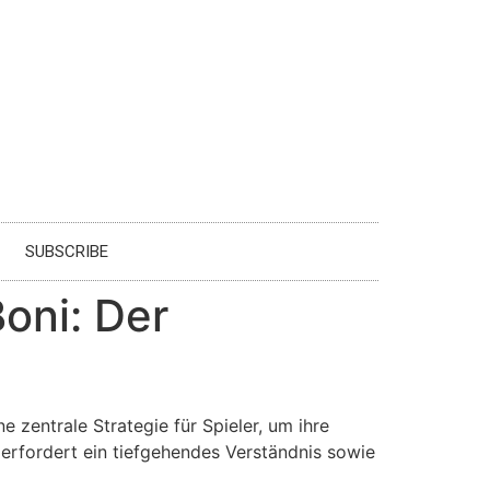
SUBSCRIBE
oni: Der
 zentrale Strategie für Spieler, um ihre
 erfordert ein tiefgehendes Verständnis sowie