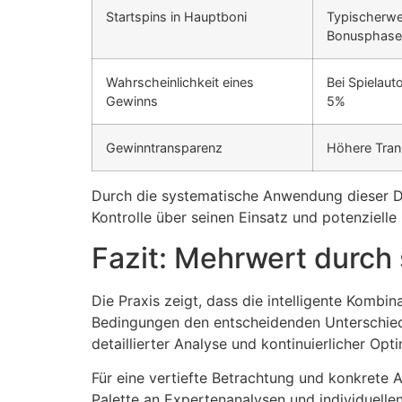
Startspins in Hauptboni
Typischerwe
Bonusphase
Wahrscheinlichkeit eines
Bei Spielaut
Gewinns
5%
Gewinntransparenz
Höhere Tran
Durch die systematische Anwendung dieser Dat
Kontrolle über seinen Einsatz und potenziell
Fazit: Mehrwert durch
Die Praxis zeigt, dass die intelligente Komb
Bedingungen den entscheidenden Unterschied 
detaillierter Analyse und kontinuierlicher Opti
Für eine vertiefte Betrachtung und konkrete A
Palette an Expertenanalysen und individuelle