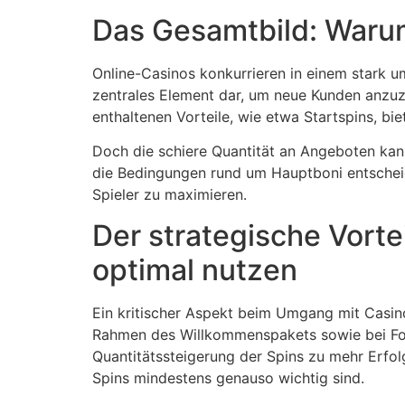
Das Gesamtbild: Warum
Online-Casinos konkurrieren in einem stark u
zentrales Element dar, um neue Kunden anzu
enthaltenen Vorteile, wie etwa Startspins, bi
Doch die schiere Quantität an Angeboten kann
die Bedingungen rund um Hauptboni entscheiden
Spieler zu maximieren.
Der strategische Vorte
optimal nutzen
Ein kritischer Aspekt beim Umgang mit Casino
Rahmen des Willkommenspakets sowie bei Folg
Quantitätssteigerung der Spins zu mehr Erfol
Spins mindestens genauso wichtig sind.