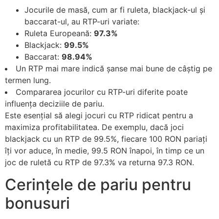
Jocurile de masă, cum ar fi ruleta, blackjack-ul și
baccarat-ul, au RTP-uri variate:
Ruleta Europeană:
97.3%
Blackjack:
99.5%
Baccarat:
98.94%
Un RTP mai mare indică șanse mai bune de câștig pe
termen lung.
Compararea jocurilor cu RTP-uri diferite poate
influența deciziile de pariu.
Este esențial să alegi jocuri cu RTP ridicat pentru a
maximiza profitabilitatea. De exemplu, dacă joci
blackjack cu un RTP de 99.5%, fiecare 100 RON pariați
îți vor aduce, în medie, 99.5 RON înapoi, în timp ce un
joc de ruletă cu RTP de 97.3% va returna 97.3 RON.
Cerințele de pariu pentru
bonusuri