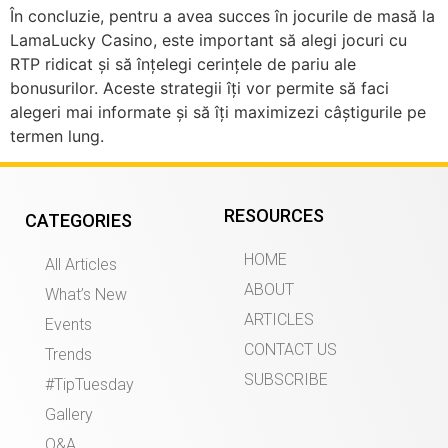
În concluzie, pentru a avea succes în jocurile de masă la
LamaLucky Casino, este important să alegi jocuri cu
RTP ridicat și să înțelegi cerințele de pariu ale
bonusurilor. Aceste strategii îți vor permite să faci
alegeri mai informate și să îți maximizezi câștigurile pe
termen lung.
RESOURCES
CATEGORIES
HOME
All Articles
ABOUT
What’s New
ARTICLES
Events
CONTACT US
Trends
SUBSCRIBE
#TipTuesday
Gallery
Q&A