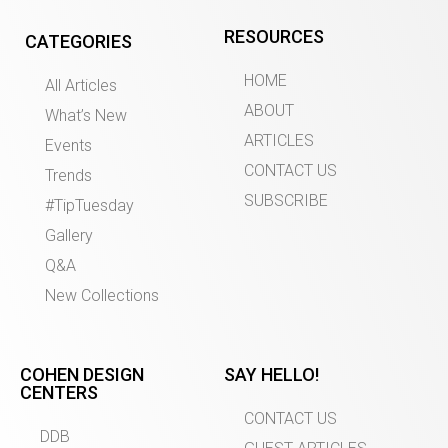
RESOURCES
CATEGORIES
HOME
All Articles
ABOUT
What’s New
ARTICLES
Events
CONTACT US
Trends
SUBSCRIBE
#TipTuesday
Gallery
Q&A
New Collections
COHEN DESIGN
SAY HELLO!
CENTERS
CONTACT US
DDB