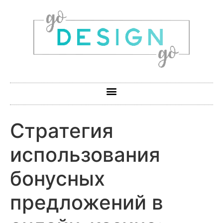
Стратегия
использования
бонусных
предложений в