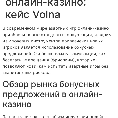
онлайн-казино:
кейс Volna
В современном мире азартных игр онлайн-казино
приобрели новые стандарты конкуренции, и одним
из ключевых инструментов привлечения новых
игроков является использование бонусных
предложений. Особенно важны такие акции, как
бесплатные вращения (фриспины), которые
позволяют новичкам испытать азартные игры без
значительных рисков.
Обзор рынка бонусных
предложений в онлайн-
казино
За последние пять лет объем индустрии онлайн-