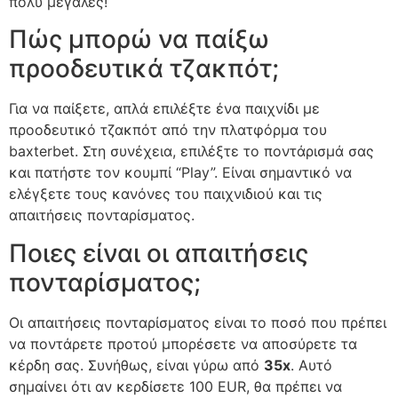
πολύ μεγάλες!
Πώς μπορώ να παίξω
προοδευτικά τζακπότ;
Για να παίξετε, απλά επιλέξτε ένα παιχνίδι με
προοδευτικό τζακπότ από την πλατφόρμα του
baxterbet. Στη συνέχεια, επιλέξτε το ποντάρισμά σας
και πατήστε τον κουμπί “Play”. Είναι σημαντικό να
ελέγξετε τους κανόνες του παιχνιδιού και τις
απαιτήσεις πονταρίσματος.
Ποιες είναι οι απαιτήσεις
πονταρίσματος;
Οι απαιτήσεις πονταρίσματος είναι το ποσό που πρέπει
να ποντάρετε προτού μπορέσετε να αποσύρετε τα
κέρδη σας. Συνήθως, είναι γύρω από
35x
. Αυτό
σημαίνει ότι αν κερδίσετε 100 EUR, θα πρέπει να