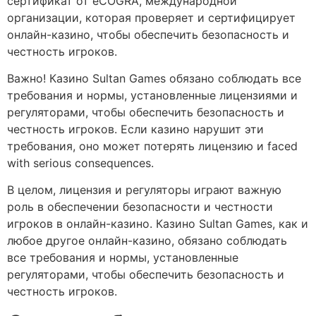
сертификат от eCOGRA, международной
организации, которая проверяет и сертифицирует
онлайн-казино, чтобы обеспечить безопасность и
честность игроков.
Важно! Казино Sultan Games обязано соблюдать все
требования и нормы, установленные лицензиями и
регуляторами, чтобы обеспечить безопасность и
честность игроков. Если казино нарушит эти
требования, оно может потерять лицензию и faced
with serious consequences.
В целом, лицензия и регуляторы играют важную
роль в обеспечении безопасности и честности
игроков в онлайн-казино. Казино Sultan Games, как и
любое другое онлайн-казино, обязано соблюдать
все требования и нормы, установленные
регуляторами, чтобы обеспечить безопасность и
честность игроков.