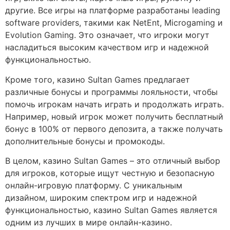
другие. Все игры на платформе разработаны leading
software providers, такими как NetEnt, Microgaming и
Evolution Gaming. Это означает, что игроки могут
насладиться высоким качеством игр и надежной
функциональностью.
Кроме того, казино Sultan Games предлагает
различные бонусы и программы лояльности, чтобы
помочь игрокам начать играть и продолжать играть.
Например, новый игрок может получить бесплатный
бонус в 100% от первого депозита, а также получать
дополнительные бонусы и промокоды.
В целом, казино Sultan Games – это отличный выбор
для игроков, которые ищут честную и безопасную
онлайн-игровую платформу. С уникальным
дизайном, широким спектром игр и надежной
функциональностью, казино Sultan Games является
одним из лучших в мире онлайн-казино.