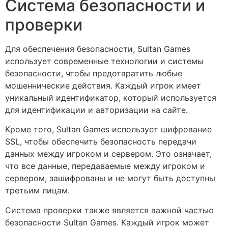
Система безопасности и
проверки
Для обеспечения безопасности, Sultan Games
использует современные технологии и системы
безопасности, чтобы предотвратить любые
мошеннические действия. Каждый игрок имеет
уникальный идентификатор, который используется
для идентификации и авторизации на сайте.
Кроме того, Sultan Games использует шифрование
SSL, чтобы обеспечить безопасность передачи
данных между игроком и сервером. Это означает,
что все данные, передаваемые между игроком и
сервером, зашифрованы и не могут быть доступны
третьим лицам.
Система проверки также является важной частью
безопасности Sultan Games. Каждый игрок может