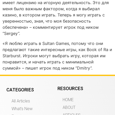
имеет лицензию на игорную деятельность. Это для
меня было важным фактором, когда я выбирал
казино, в котором играть. Теперь я могу играть с
уверенностью, зная, что моя безопасность
обеспечена» – комментирует игрок под ником
“Sergey”.
«Я люблю играть в Sultan Games, потому что они
предлагают такие интересные игры, как Book of Ra и
Starburst. Игроки могут выбрать игру, которая им
понравится, и начать играть с минимальной
суммой» – пишет игрок под ником “Dmitry”.
RESOURCES
CATEGORIES
HOME
All Articles
ABOUT
What’s New