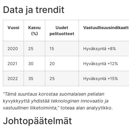
Data ja trendit
Vuosi
Kasvu
Uudet
Vastuullisuusindikaatt
(%)
pelituotteet
2020
25
15
Hyväksyntä +8%
2021
30
20
Hyväksyntä +12%
2022
35
25
Hyväksyntä +15%
”Tämä suuntaus korostaa suomalaisen pelialan
kyvykkyyttä yhdistää teknologinen innovaatio ja
vastuullinen liiketoiminta,”
toteaa alan analyytikko.
Johtopäätelmät