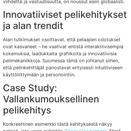
viihdettä ja vastuullisuutta, on noussut esiin globaalisti.
Innovatiiviset pelikehitykset
ja alan trendit
Alan tutkimukset osoittavat, että pelaajien odotukset
ovat kasvaneet – he vaativat entistä interaktiivisempia
kokemuksia, laadukkaita grafiikoita ja innovatiivisia
pelimekaniikkoja. Suomessa tämä on johtanut siihen,
että pelinkehittäjät panostavat erityisesti intuitiiviseen
käyttöliittymään ja personointiin.
Case Study:
Vallankumouksellinen
pelikehitys
Konkreettinen esimerkki tästä kehityksestä näkyy
pelissä, jota usein pidetään
. Tämä