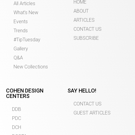
HOME
All Articles
ABOUT
What’s New
ARTICLES
Events
CONTACT US
Trends
SUBSCRIBE
#TipTuesday
Gallery
Q&A
New Collections
COHEN DESIGN
SAY HELLO!
CENTERS
CONTACT US
DDB
GUEST ARTICLES
PDC
DCH