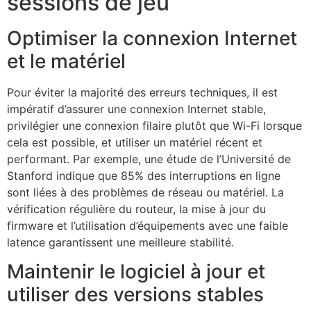
sessions de jeu
Optimiser la connexion Internet
et le matériel
Pour éviter la majorité des erreurs techniques, il est
impératif d’assurer une connexion Internet stable,
privilégier une connexion filaire plutôt que Wi-Fi lorsque
cela est possible, et utiliser un matériel récent et
performant. Par exemple, une étude de l’Université de
Stanford indique que 85% des interruptions en ligne
sont liées à des problèmes de réseau ou matériel. La
vérification régulière du routeur, la mise à jour du
firmware et l’utilisation d’équipements avec une faible
latence garantissent une meilleure stabilité.
Maintenir le logiciel à jour et
utiliser des versions stables