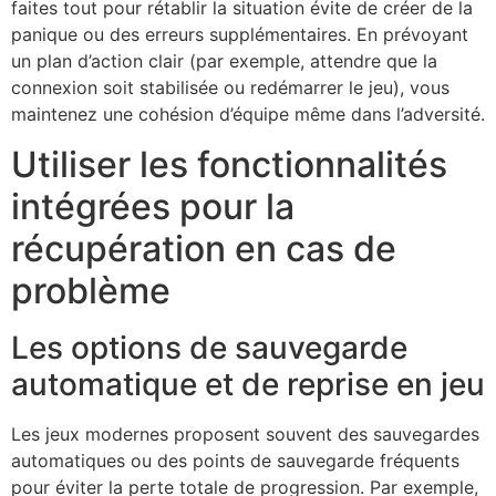
faites tout pour rétablir la situation évite de créer de la
panique ou des erreurs supplémentaires. En prévoyant
un plan d’action clair (par exemple, attendre que la
connexion soit stabilisée ou redémarrer le jeu), vous
maintenez une cohésion d’équipe même dans l’adversité.
Utiliser les fonctionnalités
intégrées pour la
récupération en cas de
problème
Les options de sauvegarde
automatique et de reprise en jeu
Les jeux modernes proposent souvent des sauvegardes
automatiques ou des points de sauvegarde fréquents
pour éviter la perte totale de progression. Par exemple,