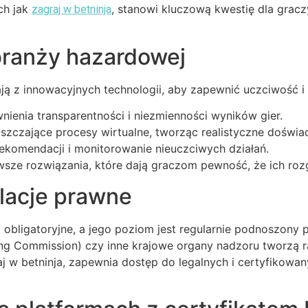
ch jak
, stanowi kluczową kwestię dla gracz
zagraj w betninja
branży hazardowej
ją z innowacyjnych technologii, aby zapewnić uczciwość 
enia transparentności i niezmienności wyników gier.
szczające procesy wirtualne, tworząc realistyczne doświa
rekomendacji i monitorowanie nieuczciwych działań.
owsze rozwiązania, które dają graczom pewność, że ich roz
lacje prawne
obligatoryjne, a jego poziom jest regularnie podnoszony prz
ling Commission) czy inne krajowe organy nadzoru tworzą 
aj w betninja, zapewnia dostęp do legalnych i certyfikowan