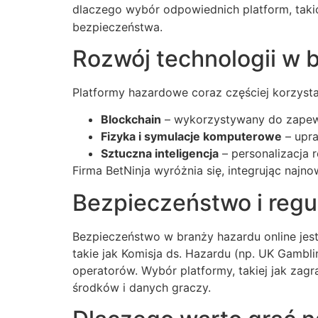
dlaczego wybór odpowiednich platform, taki
bezpieczeństwa.
Rozwój technologii w 
Platformy hazardowe coraz częściej korzysta
Blockchain
– wykorzystywany do zapewni
Fizyka i symulacje komputerowe
– upra
Sztuczna inteligencja
– personalizacja 
Firma BetNinja wyróżnia się, integrując najn
Bezpieczeństwo i regu
Bezpieczeństwo w branży hazardu online jest 
takie jak Komisja ds. Hazardu (np. UK Gamb
operatorów. Wybór platformy, takiej jak zagr
środków i danych graczy.