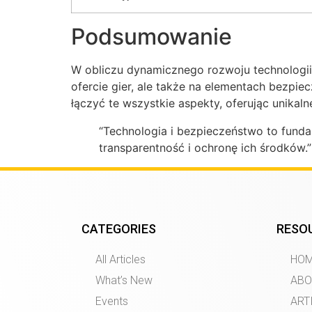
Podsumowanie
W obliczu dynamicznego rozwoju technologii,
ofercie gier, ale także na elementach bezpiec
łączyć te wszystkie aspekty, oferując unika
“Technologia i bezpieczeństwo to funda
transparentność i ochronę ich środków.
CATEGORIES
RESO
All Articles
HO
What’s New
ABO
Events
ART