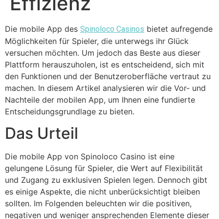
Effizienz
Die mobile App des
bietet aufregende
Spinoloco Casinos
Möglichkeiten für Spieler, die unterwegs ihr Glück
versuchen möchten. Um jedoch das Beste aus dieser
Plattform herauszuholen, ist es entscheidend, sich mit
den Funktionen und der Benutzeroberfläche vertraut zu
machen. In diesem Artikel analysieren wir die Vor- und
Nachteile der mobilen App, um Ihnen eine fundierte
Entscheidungsgrundlage zu bieten.
Das Urteil
Die mobile App von Spinoloco Casino ist eine
gelungene Lösung für Spieler, die Wert auf Flexibilität
und Zugang zu exklusiven Spielen legen. Dennoch gibt
es einige Aspekte, die nicht unberücksichtigt bleiben
sollten. Im Folgenden beleuchten wir die positiven,
negativen und weniger ansprechenden Elemente dieser