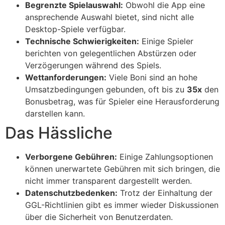
Begrenzte Spielauswahl:
Obwohl die App eine
ansprechende Auswahl bietet, sind nicht alle
Desktop-Spiele verfügbar.
Technische Schwierigkeiten:
Einige Spieler
berichten von gelegentlichen Abstürzen oder
Verzögerungen während des Spiels.
Wettanforderungen:
Viele Boni sind an hohe
Umsatzbedingungen gebunden, oft bis zu
35x
den
Bonusbetrag, was für Spieler eine Herausforderung
darstellen kann.
Das Hässliche
Verborgene Gebühren:
Einige Zahlungsoptionen
können unerwartete Gebühren mit sich bringen, die
nicht immer transparent dargestellt werden.
Datenschutzbedenken:
Trotz der Einhaltung der
GGL-Richtlinien gibt es immer wieder Diskussionen
über die Sicherheit von Benutzerdaten.