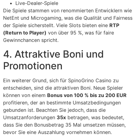
Live-Dealer-Spiele
Die Spiele stammen von renommierten Entwicklern wie
NetEnt und Microgaming, was die Qualität und Fairness
der Spiele sicherstellt. Viele Slots bieten eine
RTP
(Return to Player)
von über 95 %, was für faire
Gewinnchancen spricht.
4. Attraktive Boni und
Promotionen
Ein weiterer Grund, sich für SpinoGrino Casino zu
entscheiden, sind die attraktiven Boni. Neue Spieler
können von einem
Bonus von 100 % bis zu 200 EUR
profitieren, der an bestimmte Umsatzbedingungen
gebunden ist. Beachten Sie jedoch, dass die
Umsatzanforderungen
35x
betragen, was bedeutet,
dass Sie den Bonusbetrag 35 Mal umsetzen müssen,
bevor Sie eine Auszahlung vornehmen können.