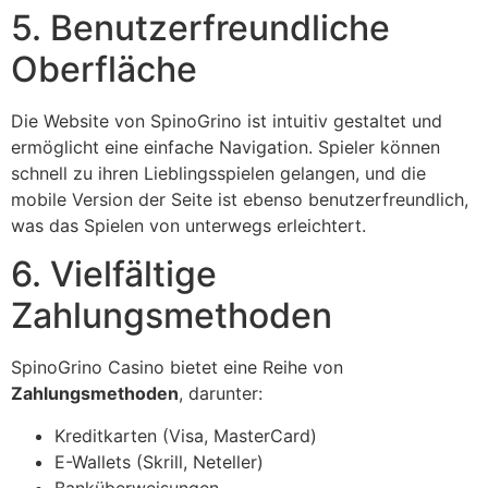
5. Benutzerfreundliche
Oberfläche
Die Website von SpinoGrino ist intuitiv gestaltet und
ermöglicht eine einfache Navigation. Spieler können
schnell zu ihren Lieblingsspielen gelangen, und die
mobile Version der Seite ist ebenso benutzerfreundlich,
was das Spielen von unterwegs erleichtert.
6. Vielfältige
Zahlungsmethoden
SpinoGrino Casino bietet eine Reihe von
Zahlungsmethoden
, darunter:
Kreditkarten (Visa, MasterCard)
E-Wallets (Skrill, Neteller)
Banküberweisungen