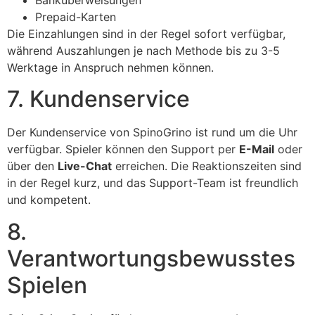
Prepaid-Karten
Die Einzahlungen sind in der Regel sofort verfügbar,
während Auszahlungen je nach Methode bis zu 3-5
Werktage in Anspruch nehmen können.
7. Kundenservice
Der Kundenservice von SpinoGrino ist rund um die Uhr
verfügbar. Spieler können den Support per
E-Mail
oder
über den
Live-Chat
erreichen. Die Reaktionszeiten sind
in der Regel kurz, und das Support-Team ist freundlich
und kompetent.
8.
Verantwortungsbewusstes
Spielen