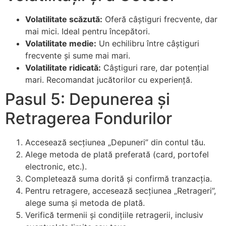
Volatilitate scăzută:
Oferă câștiguri frecvente, dar
mai mici. Ideal pentru începători.
Volatilitate medie:
Un echilibru între câștiguri
frecvente și sume mai mari.
Volatilitate ridicată:
Câștiguri rare, dar potențial
mari. Recomandat jucătorilor cu experiență.
Pasul 5: Depunerea și
Retragerea Fondurilor
Accesează secțiunea „Depuneri” din contul tău.
Alege metoda de plată preferată (card, portofel
electronic, etc.).
Completează suma dorită și confirmă tranzacția.
Pentru retragere, accesează secțiunea „Retrageri”,
alege suma și metoda de plată.
Verifică termenii și condițiile retragerii, inclusiv