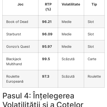
Joc
RTP
Volatilitate
Tip
(%)
Book of Dead
96.21
Medie
Slot
Starburst
96.09
Medie
Slot
Gonzo’s Quest
95.97
Medie
Slot
Blackjack
99.5
Scăzută
Carte
Multihand
Roulette
97.3
Scăzută
Roulette
Europeană
Pasul 4: Înțelegerea
Volatilității și a Cotelor