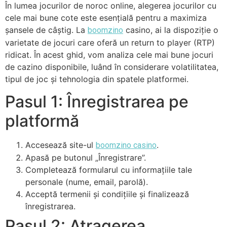
În lumea jocurilor de noroc online, alegerea jocurilor cu
cele mai bune cote este esențială pentru a maximiza
șansele de câștig. La
casino, ai la dispoziție o
boomzino
varietate de jocuri care oferă un return to player (RTP)
ridicat. În acest ghid, vom analiza cele mai bune jocuri
de cazino disponibile, luând în considerare volatilitatea,
tipul de joc și tehnologia din spatele platformei.
Pasul 1: Înregistrarea pe
platformă
Accesează site-ul
.
boomzino casino
Apasă pe butonul „Înregistrare”.
Completează formularul cu informațiile tale
personale (nume, email, parolă).
Acceptă termenii și condițiile și finalizează
înregistrarea.
Pasul 2: Atragerea