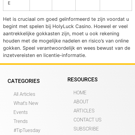
E
Het is cruciaal om goed geïnformeerd te zijn voordat u
begint met spelen bij HolyLuck Casino. Hoewel er veel
aantrekkelijke gokkasten zijn, moet u ook rekening
houden met de mogelijke nadelen en risico’s van online
gokken. Speel verantwoordelijk en wees bewust van de
inzetvereisten en licentie-informatie.
RESOURCES
CATEGORIES
HOME
All Articles
ABOUT
What’s New
ARTICLES
Events
CONTACT US
Trends
SUBSCRIBE
#TipTuesday