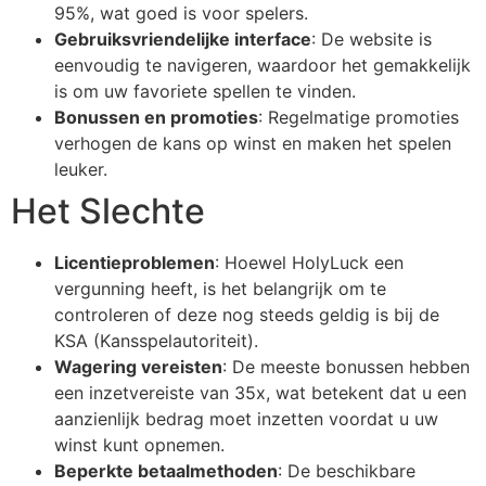
95%, wat goed is voor spelers.
Gebruiksvriendelijke interface
: De website is
eenvoudig te navigeren, waardoor het gemakkelijk
is om uw favoriete spellen te vinden.
Bonussen en promoties
: Regelmatige promoties
verhogen de kans op winst en maken het spelen
leuker.
Het Slechte
Licentieproblemen
: Hoewel HolyLuck een
vergunning heeft, is het belangrijk om te
controleren of deze nog steeds geldig is bij de
KSA (Kansspelautoriteit).
Wagering vereisten
: De meeste bonussen hebben
een inzetvereiste van 35x, wat betekent dat u een
aanzienlijk bedrag moet inzetten voordat u uw
winst kunt opnemen.
Beperkte betaalmethoden
: De beschikbare