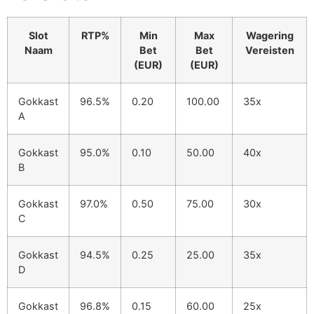
Slot
RTP%
Min
Max
Wagering
Naam
Bet
Bet
Vereisten
(EUR)
(EUR)
Gokkast
96.5%
0.20
100.00
35x
A
Gokkast
95.0%
0.10
50.00
40x
B
Gokkast
97.0%
0.50
75.00
30x
C
Gokkast
94.5%
0.25
25.00
35x
D
Gokkast
96.8%
0.15
60.00
25x