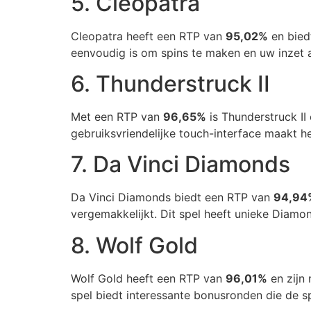
5. Cleopatra
Cleopatra heeft een RTP van
95,02%
en bied
eenvoudig is om spins te maken en uw inzet 
6. Thunderstruck II
Met een RTP van
96,65%
is Thunderstruck II
gebruiksvriendelijke touch-interface maakt h
7. Da Vinci Diamonds
Da Vinci Diamonds biedt een RTP van
94,94
vergemakkelijkt. Dit spel heeft unieke Diamo
8. Wolf Gold
Wolf Gold heeft een RTP van
96,01%
en zijn 
spel biedt interessante bonusronden die de sp