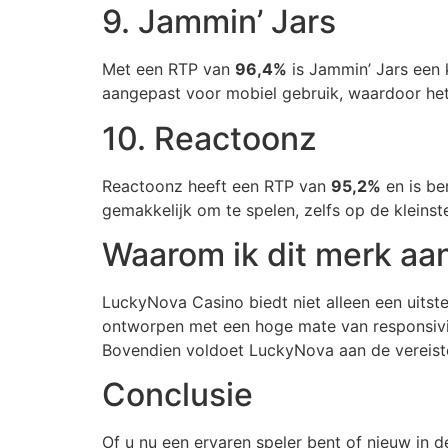
9. Jammin’ Jars
Met een RTP van
96,4%
is Jammin’ Jars een 
aangepast voor mobiel gebruik, waardoor het 
10. Reactoonz
Reactoonz heeft een RTP van
95,2%
en is be
gemakkelijk om te spelen, zelfs op de kleins
Waarom ik dit merk aa
LuckyNova Casino biedt niet alleen een uitst
ontworpen met een hoge mate van responsivite
Bovendien voldoet LuckyNova aan de vereis
Conclusie
Of u nu een ervaren speler bent of nieuw in 