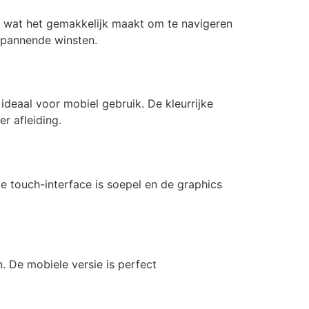
f, wat het gemakkelijk maakt om te navigeren
 spannende winsten.
ideaal voor mobiel gebruik. De kleurrijke
r afleiding.
 touch-interface is soepel en de graphics
. De mobiele versie is perfect