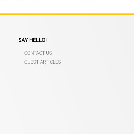
SAY HELLO!
CONTACT US
GUEST ARTICLES