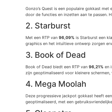
Gonzo’s Quest is een populaire gokkast met
door de functies en inzetten aan te passen. 
2. Starburst
Met een RTP van
96,09%
is Starburst een kl
graphics en het intuïtieve ontwerp zorgen erv
3. Book of Dead
Book of Dead biedt een RTP van
96,21%
en i
zijn geoptimaliseerd voor kleinere schermen,
4. Mega Moolah
Deze progressieve jackpot gokkast heeft ee
geoptimaliseerd, met een gebruiksvriendelijke