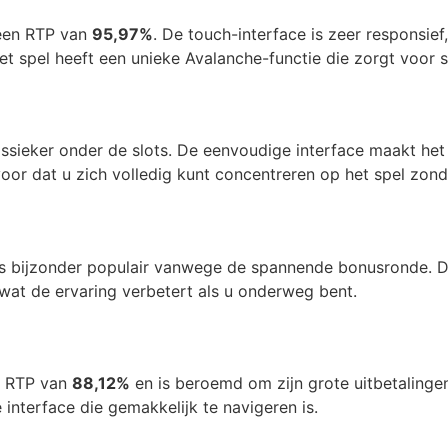
 een RTP van
95,97%
. De touch-interface is zeer responsie
Het spel heeft een unieke Avalanche-functie die zorgt voor
assieker onder de slots. De eenvoudige interface maakt het 
oor dat u zich volledig kunt concentreren op het spel zonde
s bijzonder populair vanwege de spannende bonusronde. De
 wat de ervaring verbetert als u onderweg bent.
n RTP van
88,12%
en is beroemd om zijn grote uitbetalingen
 interface die gemakkelijk te navigeren is.