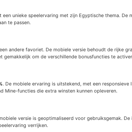
t een unieke speelervaring met zijn Egyptische thema. De m
aan te passen.
 een andere favoriet. De mobiele versie behoudt de rijke gr
et gemakkelijk om de verschillende bonusfuncties te activer
%
. De mobiele ervaring is uitstekend, met een responsieve
nd Mine-functies die extra winsten kunnen opleveren.
mobiele versie is geoptimaliseerd voor gebruiksgemak. De 
eelervaring verrijken.