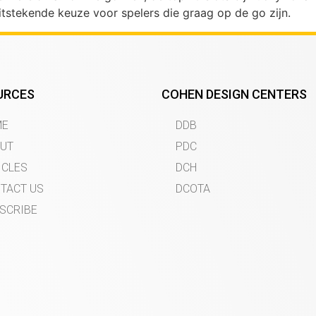
tstekende keuze voor spelers die graag op de go zijn.
URCES
COHEN DESIGN CENTERS
ME
DDB
UT
PDC
ICLES
DCH
TACT US
DCOTA
SCRIBE