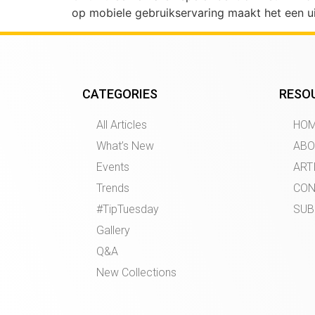
op mobiele gebruikservaring maakt het een ui
CATEGORIES
RESO
All Articles
HO
What’s New
ABO
Events
ART
Trends
CON
#TipTuesday
SUB
Gallery
Q&A
New Collections