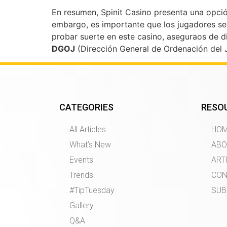
En resumen, Spinit Casino presenta una opción
embargo, es importante que los jugadores sea
probar suerte en este casino, aseguraos de d
DGOJ
(Dirección General de Ordenación del 
CATEGORIES
RESO
All Articles
HO
What’s New
ABO
Events
ART
Trends
CON
#TipTuesday
SUB
Gallery
Q&A