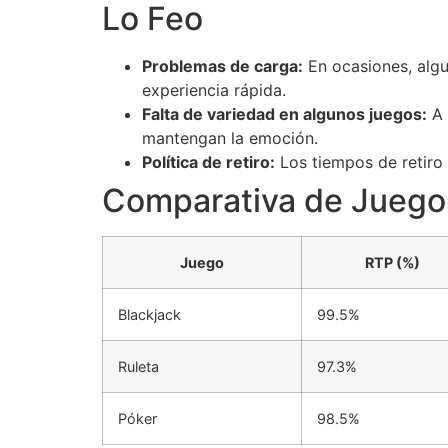
Lo Feo
Problemas de carga:
En ocasiones, algu
experiencia rápida.
Falta de variedad en algunos juegos:
A 
mantengan la emoción.
Política de retiro:
Los tiempos de retiro 
Comparativa de Juegos
Juego
RTP (%)
Blackjack
99.5%
Ruleta
97.3%
Póker
98.5%