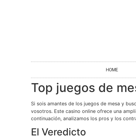
HOME
Top juegos de mes
Si sois amantes de los juegos de mesa y bus
vosotros. Este casino online ofrece una ampl
continuación, analizamos los pros y los contr
El Veredicto