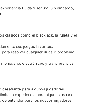
 experiencia fluida y segura. Sin embargo,
o.
s clásicos como el blackjack, la ruleta y el
idamente sus juegos favoritos.
7 para resolver cualquier duda o problema
, monederos electrónicos y transferencias
r desafiante para algunos jugadores.
limita la experiencia para algunos usuarios.
s de entender para los nuevos jugadores.