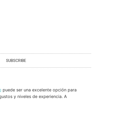
SUBSCRIBE
puede ser una excelente opción para
o
ustos y niveles de experiencia. A