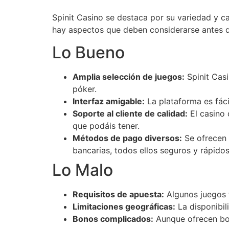
Spinit Casino se destaca por su variedad y ca
hay aspectos que deben considerarse antes de 
Lo Bueno
Amplia selección de juegos:
Spinit Casi
póker.
Interfaz amigable:
La plataforma es fáci
Soporte al cliente de calidad:
El casino 
que podáis tener.
Métodos de pago diversos:
Se ofrecen 
bancarias, todos ellos seguros y rápidos
Lo Malo
Requisitos de apuesta:
Algunos juegos t
Limitaciones geográficas:
La disponibil
Bonos complicados:
Aunque ofrecen bon