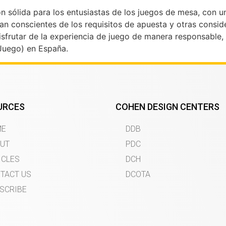
 sólida para los entusiastas de los juegos de mesa, con un 
n conscientes de los requisitos de apuesta y otras consider
isfrutar de la experiencia de juego de manera responsable,
Juego) en España.
URCES
COHEN DESIGN CENTERS
ME
DDB
UT
PDC
ICLES
DCH
TACT US
DCOTA
SCRIBE