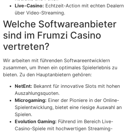
Live-Casino:
Echtzeit-Action mit echten Dealern
über Video-Streaming.
Welche Softwareanbieter
sind im Frumzi Casino
vertreten?
Wir arbeiten mit führenden Softwareentwicklern
zusammen, um Ihnen ein optimales Spielerlebnis zu
bieten. Zu den Hauptanbietern gehören:
NetEnt:
Bekannt für innovative Slots mit hohen
Auszahlungsquoten.
Microgaming:
Einer der Pioniere in der Online-
Spielentwicklung, bietet eine riesige Auswahl an
Spielen.
Evolution Gaming:
Führend im Bereich Live-
Casino-Spiele mit hochwertigen Streaming-