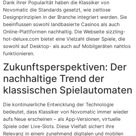
Dank ihrer Popularität haben die Klassiker von
Novomatic die Standards gesetzt, wie zeitlose
Designprinzipien in der Branche integriert werden. Sie
beeinflussen sowohl landbasierte Casinos als auch
Online-Plattformen nachhaltig. Die Webseite sizzling-
hot-deluxe.com bietet eine Vielzahl dieser Spiele, die
sowohl auf Desktop- als auch auf Mobilgeräten nahtlos
funktionieren.
Zukunftsperspektiven: Der
nachhaltige Trend der
klassischen Spielautomaten
Die kontinuierliche Entwicklung der Technologie
bedeutet, dass Klassiker von Novomatic immer wieder
aufs Neue erscheinen – als App-Versionen, virtuelle
Spiele oder Live-Slots. Diese Vielfalt sichert ihre
Relevanz in einem zunehmend digitalen und mobilen