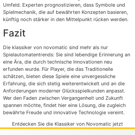
Umfeld. Experten prognostizieren, dass Symbole und
Spielmechanik, die auf bewährten Konzepten basieren,
künftig noch stärker in den Mittelpunkt rücken werden.
Fazit
Die klassiker von novomatic sind mehr als nur
Spielautomatentrends: Sie sind lebendige Erinnerung an
eine Ära, die durch technische Innovationen neu
erfunden wurde. Für Player, die das Traditionelle
schätzen, bieten diese Spiele eine unvergessliche
Erfahrung, die sich stetig weiterentwickelt und an die
Anforderungen moderner Glücksspielkunden anpasst.
Wer den Faden zwischen Vergangenheit und Zukunft
spannen möchte, findet hier eine Lösung, die zugleich
bewährte Freude und innovative Technologie vereint.
Entdecken Sie die Klassiker von Novomatic jetzt