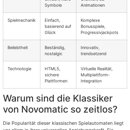
Symbole
Animationen
Spielmechanik
Einfach,
Komplexe
basierend auf
Bonusspiele,
Glück
Progressivjackpots
Beliebtheit
Beständig,
Innovativ,
nostalgic
trendsetzend
Technologie
HTML5,
Virtuelle Realität,
sichere
Multiplattform-
Plattformen
Integration
Warum sind die Klassiker
von Novomatic so zeitlos?
Die Popularität dieser klassischen Spielautomaten liegt
vor allem in ihrer universellen Anziehungskraft. Sie