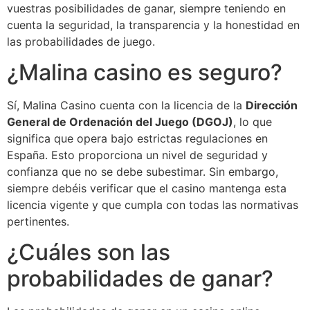
vuestras posibilidades de ganar, siempre teniendo en
cuenta la seguridad, la transparencia y la honestidad en
las probabilidades de juego.
¿Malina casino es seguro?
Sí, Malina Casino cuenta con la licencia de la
Dirección
General de Ordenación del Juego (DGOJ)
, lo que
significa que opera bajo estrictas regulaciones en
España. Esto proporciona un nivel de seguridad y
confianza que no se debe subestimar. Sin embargo,
siempre debéis verificar que el casino mantenga esta
licencia vigente y que cumpla con todas las normativas
pertinentes.
¿Cuáles son las
probabilidades de ganar?