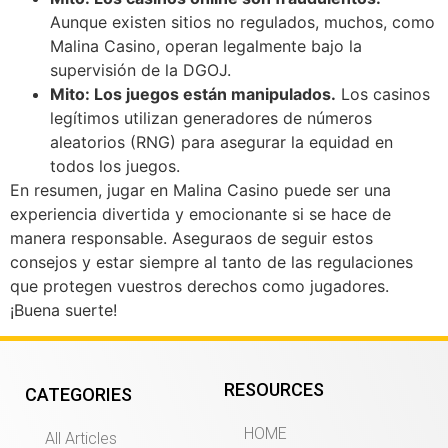
Aunque existen sitios no regulados, muchos, como
Malina Casino, operan legalmente bajo la
supervisión de la DGOJ.
Mito: Los juegos están manipulados.
Los casinos
legítimos utilizan generadores de números
aleatorios (RNG) para asegurar la equidad en
todos los juegos.
En resumen, jugar en Malina Casino puede ser una
experiencia divertida y emocionante si se hace de
manera responsable. Aseguraos de seguir estos
consejos y estar siempre al tanto de las regulaciones
que protegen vuestros derechos como jugadores.
¡Buena suerte!
RESOURCES
CATEGORIES
HOME
All Articles