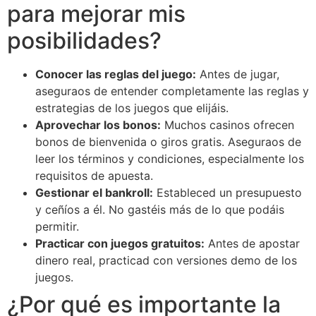
para mejorar mis
posibilidades?
Conocer las reglas del juego:
Antes de jugar,
aseguraos de entender completamente las reglas y
estrategias de los juegos que elijáis.
Aprovechar los bonos:
Muchos casinos ofrecen
bonos de bienvenida o giros gratis. Aseguraos de
leer los términos y condiciones, especialmente los
requisitos de apuesta.
Gestionar el bankroll:
Estableced un presupuesto
y ceñíos a él. No gastéis más de lo que podáis
permitir.
Practicar con juegos gratuitos:
Antes de apostar
dinero real, practicad con versiones demo de los
juegos.
¿Por qué es importante la