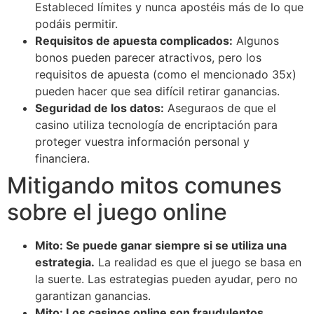
Estableced límites y nunca apostéis más de lo que
podáis permitir.
Requisitos de apuesta complicados:
Algunos
bonos pueden parecer atractivos, pero los
requisitos de apuesta (como el mencionado 35x)
pueden hacer que sea difícil retirar ganancias.
Seguridad de los datos:
Aseguraos de que el
casino utiliza tecnología de encriptación para
proteger vuestra información personal y
financiera.
Mitigando mitos comunes
sobre el juego online
Mito: Se puede ganar siempre si se utiliza una
estrategia.
La realidad es que el juego se basa en
la suerte. Las estrategias pueden ayudar, pero no
garantizan ganancias.
Mito: Los casinos online son fraudulentos.