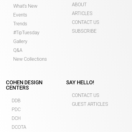
ABOUT
What’s New
ARTICLES
Events
CONTACT US
Trends
SUBSCRIBE
#TipTuesday
Gallery
Q&A
New Collections
COHEN DESIGN
SAY HELLO!
CENTERS
CONTACT US
DDB
GUEST ARTICLES
PDC
DCH
DCOTA