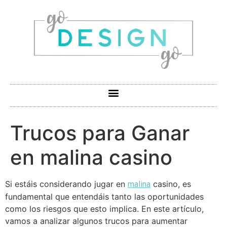
Trucos para Ganar
en malina casino
Si estáis considerando jugar en
casino, es
malina
fundamental que entendáis tanto las oportunidades
como los riesgos que esto implica. En este artículo,
vamos a analizar algunos trucos para aumentar