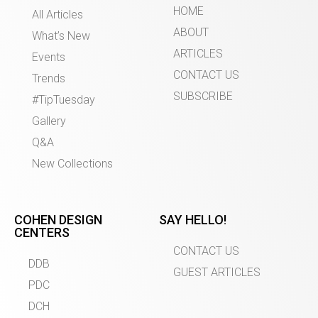
HOME
All Articles
ABOUT
What’s New
ARTICLES
Events
CONTACT US
Trends
SUBSCRIBE
#TipTuesday
Gallery
Q&A
New Collections
COHEN DESIGN
SAY HELLO!
CENTERS
CONTACT US
DDB
GUEST ARTICLES
PDC
DCH