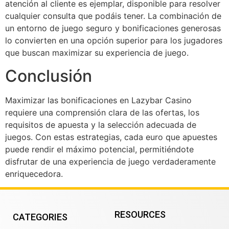
atención al cliente es ejemplar, disponible para resolver
cualquier consulta que podáis tener. La combinación de
un entorno de juego seguro y bonificaciones generosas
lo convierten en una opción superior para los jugadores
que buscan maximizar su experiencia de juego.
Conclusión
Maximizar las bonificaciones en Lazybar Casino
requiere una comprensión clara de las ofertas, los
requisitos de apuesta y la selección adecuada de
juegos. Con estas estrategias, cada euro que apuestes
puede rendir el máximo potencial, permitiéndote
disfrutar de una experiencia de juego verdaderamente
enriquecedora.
RESOURCES
CATEGORIES