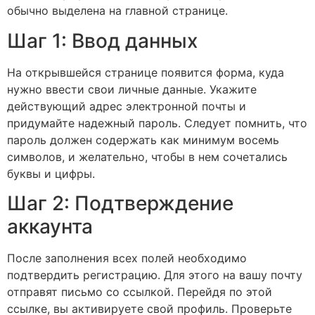
обычно выделена на главной странице.
Шаг 1: Ввод данных
На открывшейся странице появится форма, куда
нужно ввести свои личные данные. Укажите
действующий адрес электронной почты и
придумайте надежный пароль. Следует помнить, что
пароль должен содержать как минимум восемь
символов, и желательно, чтобы в нем сочетались
буквы и цифры.
Шаг 2: Подтверждение
аккаунта
После заполнения всех полей необходимо
подтвердить регистрацию. Для этого на вашу почту
отправят письмо со ссылкой. Перейдя по этой
ссылке, вы активируете свой профиль. Проверьте