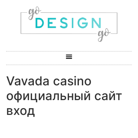
Vavada casino
официальный сайт
вход