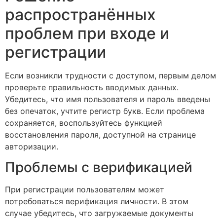
распространённых
проблем при входе и
регистрации
Если возникли трудности с доступом, первым делом
проверьте правильность вводимых данных.
Убедитесь, что имя пользователя и пароль введены
без опечаток, учтите регистр букв. Если проблема
сохраняется, воспользуйтесь функцией
восстановления пароля, доступной на странице
авторизации.
Проблемы с верификацией
При регистрации пользователям может
потребоваться верификация личности. В этом
случае убедитесь, что загружаемые документы