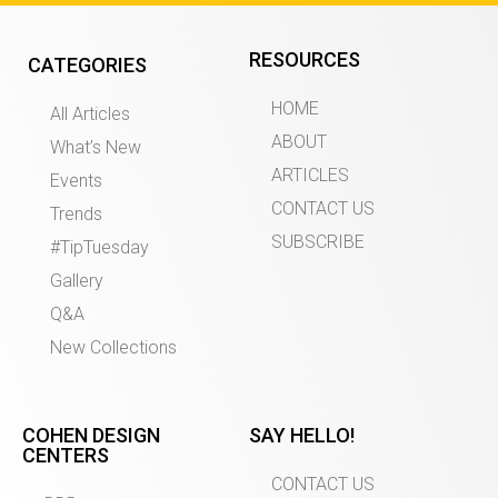
RESOURCES
CATEGORIES
HOME
All Articles
ABOUT
What’s New
ARTICLES
Events
CONTACT US
Trends
SUBSCRIBE
#TipTuesday
Gallery
Q&A
New Collections
COHEN DESIGN
SAY HELLO!
CENTERS
CONTACT US