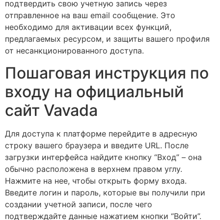
подтвердить свою учетную запись через
отправленное на ваш email сообщение. Это
необходимо для активации всех функций,
предлагаемых ресурсом, и защиты вашего профиля
от несанкционированного доступа.
Пошаговая инструкция по
входу на официальный
сайт Vavada
Для доступа к платформе перейдите в адресную
строку вашего браузера и введите URL. После
загрузки интерфейса найдите кнопку “Вход” – она
обычно расположена в верхнем правом углу.
Нажмите на нее, чтобы открыть форму входа.
Введите логин и пароль, которые вы получили при
создании учетной записи, после чего
подтверждайте данные нажатием кнопки “Войти”.