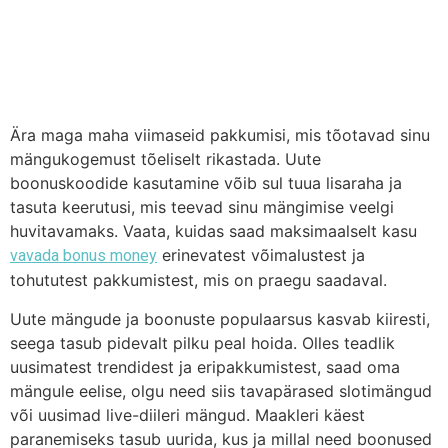
Ära maga maha viimaseid pakkumisi, mis tõotavad sinu
mängukogemust tõeliselt rikastada. Uute
boonuskoodide kasutamine võib sul tuua lisaraha ja
tasuta keerutusi, mis teevad sinu mängimise veelgi
huvitavamaks. Vaata, kuidas saad maksimaalselt kasu
erinevatest võimalustest ja
vavada bonus money
tohututest pakkumistest, mis on praegu saadaval.
Uute mängude ja boonuste populaarsus kasvab kiiresti,
seega tasub pidevalt pilku peal hoida. Olles teadlik
uusimatest trendidest ja eripakkumistest, saad oma
mängule eelise, olgu need siis tavapärased slotimängud
või uusimad live-diileri mängud. Maakleri käest
paranemiseks tasub uurida, kus ja millal need boonused