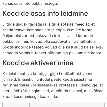
kursis uusimate pakkumistega.
Koodide osas info leidmine
Liituge uudiskirjadega ja jälgige sotsiaalmeediat, et
saada teavet kampaaniate ja eripakkumiste kohta.
Paljud platvormid pakuvad eksklusiivseid koodide
pakkumisi, mis võivad olla saadaval ainult tellijatele.
Sooduskoodide teated võivad olla kasulikud ka selleks,
et saada varakult teavet piiratud aja pakkumiste kohta.
Koodide aktiveerimine
Kui leiate sobiva koodi, järgige hoolikalt aktiveerimise
juhiseid. Enamikul juhtudel peate koodi sisestama
registreerimise või sissemakse protsessis. Veenduge, et
loete läbi kõik tingimused, et vältida üllatusi, mis võivad
koodi kasutamisega kaasneda.