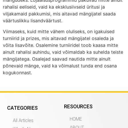
rahalisi eeliseid, vaid ka eksklusiivseid üritusi ja
viljakamaid pakkumisi, mis aitavad mängijatel saada
väärtuslikku lisandväärtust.
Viimaseks, kuid mitte vähem oluliseks, on igakuised
turniirid ja prizes, mis aitavad mängijatel osaleda ja
võita lisavõite. Osalemine turniiridel toob kaasa mitte
ainult rahalisi auhindu, vaid võimaldab ka suhelda teiste
mängijatega. Osalejad saavad nautida mitte ainult
põnevaid mänge, vaid ka võimalust tunda end osana
kogukonnast.
RESOURCES
CATEGORIES
HOME
All Articles
ABOUT