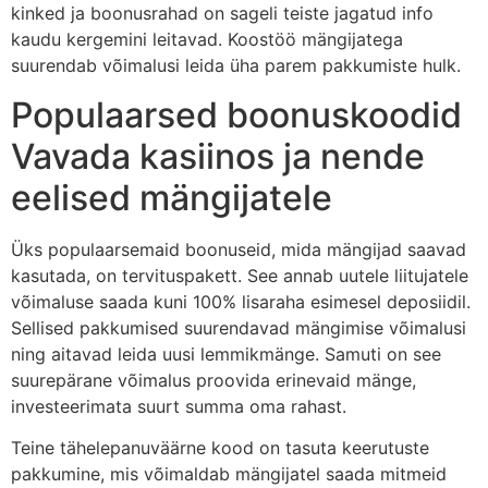
kinked ja boonusrahad on sageli teiste jagatud info
kaudu kergemini leitavad. Koostöö mängijatega
suurendab võimalusi leida üha parem pakkumiste hulk.
Populaarsed boonuskoodid
Vavada kasiinos ja nende
eelised mängijatele
Üks populaarsemaid boonuseid, mida mängijad saavad
kasutada, on tervituspakett. See annab uutele liitujatele
võimaluse saada kuni 100% lisaraha esimesel deposiidil.
Sellised pakkumised suurendavad mängimise võimalusi
ning aitavad leida uusi lemmikmänge. Samuti on see
suurepärane võimalus proovida erinevaid mänge,
investeerimata suurt summa oma rahast.
Teine tähelepanuväärne kood on tasuta keerutuste
pakkumine, mis võimaldab mängijatel saada mitmeid