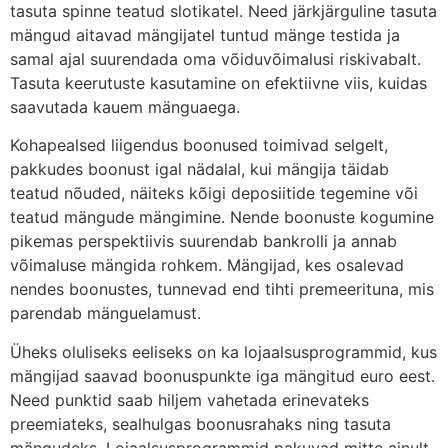
tasuta spinne teatud slotikatel. Need järkjärguline tasuta
mängud aitavad mängijatel tuntud mänge testida ja
samal ajal suurendada oma võiduvõimalusi riskivabalt.
Tasuta keerutuste kasutamine on efektiivne viis, kuidas
saavutada kauem mänguaega.
Kohapealsed liigendus boonused toimivad selgelt,
pakkudes boonust igal nädalal, kui mängija täidab
teatud nõuded, näiteks kõigi deposiitide tegemine või
teatud mängude mängimine. Nende boonuste kogumine
pikemas perspektiivis suurendab bankrolli ja annab
võimaluse mängida rohkem. Mängijad, kes osalevad
nendes boonustes, tunnevad end tihti premeerituna, mis
parendab mänguelamust.
Üheks oluliseks eeliseks on ka lojaalsusprogrammid, kus
mängijad saavad boonuspunkte iga mängitud euro eest.
Need punktid saab hiljem vahetada erinevateks
preemiateks, sealhulgas boonusrahaks ning tasuta
mängudeks. Lojaalsusprogrammid pakuvad mitte ainult