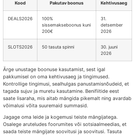
Kood
Pakutav boonus
Kehtivusaeg
DEALS2026
100%
31.
sissemakseboonus kuni
detsember
200€
2026
SLOTS2026
50 tasuta spinni
30. juuni
2026
Ärge unustage boonuse kasutamist, sest igal
pakkumisel on oma kehtivusaeg ja tingimused.
Kontrollige tingimusi, sealhulgas panustamisnõudeid, et
tagada sujuv ja muretu kasutamine. Benifiitide eest
saate lisaraha, mis aitab mängida pikemalt ning avardab
võimalusi võita suuremaid summasid.
Jagage oma leide ja kogemusi teiste mängijatega.
Osalege aruteludes foorumites või sotsiaalmeedias, et
saada teiste mängijate soovitusi ja soovitusi. Tasuta