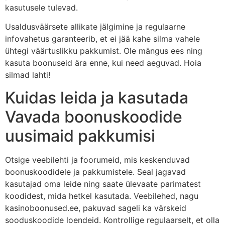
kasutusele tulevad.
Usaldusväärsete allikate jälgimine ja regulaarne
infovahetus garanteerib, et ei jää kahe silma vahele
ühtegi väärtuslikku pakkumist. Ole mängus ees ning
kasuta boonuseid ära enne, kui need aeguvad. Hoia
silmad lahti!
Kuidas leida ja kasutada
Vavada boonuskoodide
uusimaid pakkumisi
Otsige veebilehti ja foorumeid, mis keskenduvad
boonuskoodidele ja pakkumistele. Seal jagavad
kasutajad oma leide ning saate ülevaate parimatest
koodidest, mida hetkel kasutada. Veebilehed, nagu
kasinoboonused.ee, pakuvad sageli ka värskeid
sooduskoodide loendeid. Kontrollige regulaarselt, et olla